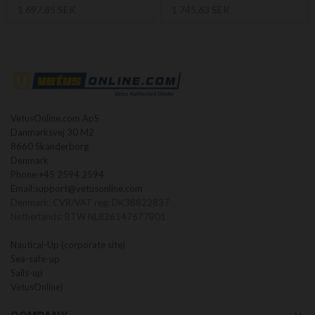
1 697,85 SEK
1 745,63 SEK
VetusOnline.com ApS
Danmarksvej 30 M2
8660 Skanderborg
Denmark
Phone:
+45 2594 2594
Email:
support@vetusonline.com
Denmark: CVR/VAT reg: DK38822837
Netherlands: BTW NL826147677B01
Nautical-Up (corporate site)
Sea-safe-up
Sails-up
VetusOnline)