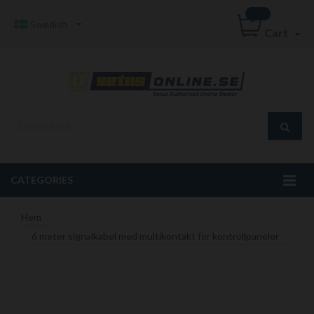
Swedish
Cart
CATEGORIES
Hem
6 meter signalkabel med multikontakt för kontrollpaneler
Hoppa
till
slutet
av