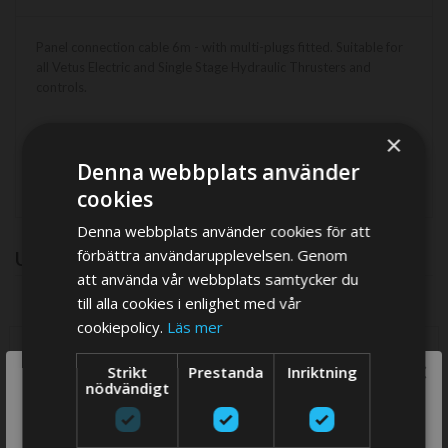
Panel connection cable 6m - with multi-plugs fitted. Suitable for
all Vetus Electric and Single Stage Hydraulic Thrusters and
controls.
×
Denna webbplats använder
cookies
Denna webbplats använder cookies för att
förbättra användarupplevelsen. Genom
UPSELL PRODUCTS
att använda vår webbplats samtycker du
till alla cookies i enlighet med vår
cookiepolicy.
Läs mer
×
Strikt
Prestanda
Inriktning
We think you are in USA, do you want to
nödvändigt
switch store?