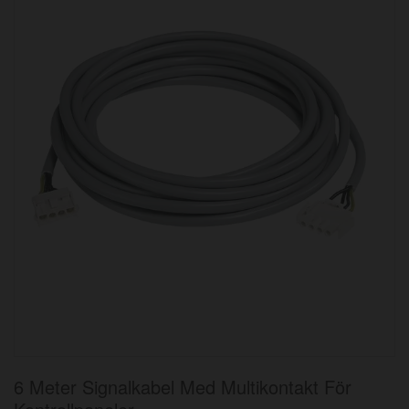
bildgalleriet
Hoppa
6 Meter Signalkabel Med Multikontakt För
till
början