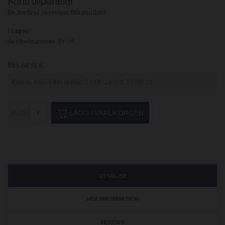
Kontrollpaneler
av
Be the first to review this product
bildgalleriet
I Lager
Artikelnummer
BP29
885,68 SEK
Köp nu och få det mellan 13.08.26 och 15.08.26
Antal
LÄGG I VARUKORGEN
DETALJER
MER INFORMATION
REVIEWS