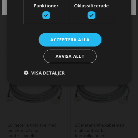
SWITCH
Funktioner
Oklassificerade
STORE
10 meter signalkabel med
16 meter signalkabel med
multikontakt för
multikontakt för
ACCEPTERA ALLA
kontrollpaneler
kontrollpaneler
1 150,28 SEK
1 444,28 SEK
AVVISA ALLT
VISA DETALJER
18 meter signalkabel med
20 meter signalkabel med
multikontakt för
multikontakt för
kontrollpaneler
kontrollpaneler