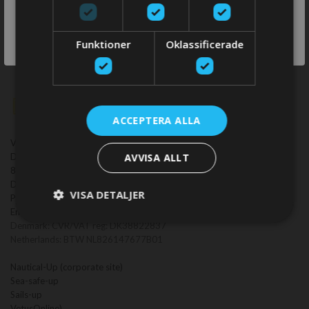
switch store?
SWITCH
Funktioner
Oklassificerade
STORE
ACCEPTERA ALLA
VetusOnline.com ApS
AVVISA ALLT
Danmarksvej 30 M2
8660 Skanderborg
Denmark
VISA DETALJER
Phone:
+45 2594 2594
Email:
support@vetusonline.com
Denmark: CVR/VAT reg: DK38822837
Netherlands: BTW NL826147677B01
Nautical-Up (corporate site)
Sea-safe-up
Sails-up
VetusOnline)