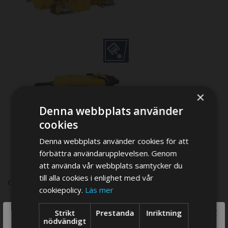
×
VH4.65 & VH4.80 spare parts
Denna webbplats använder
cookies
Denna webbplats använder cookies för att
förbättra användarupplevelsen. Genom
att använda vår webbplats samtycker du
till alla cookies i enlighet med vår
COMPARE PRODUCTS
cookiepolicy.
Läs mer
×
Strikt
Prestanda
Inriktning
We think you are in USA, do you want to
nödvändigt
You have no items to compare.