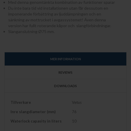
Med denna genomtänkta kombination av funktioner sparar
Du inte bara tid vid installationen utan får dessutom en
imponerande förbättring av ljuddämpningen och en
sänkning av mottrycket i avgassystemet! Även denna
version har fullt roterande kåpor och slangförbindningar.
Slanganslutning Ø75 mm.
MER INFORMATION
REVIEWS
DOWNLOADS
Mer
Tillverkare
Vetus
information
Inre slangdiameter (mm)
76
Waterlock capasity in liters
10