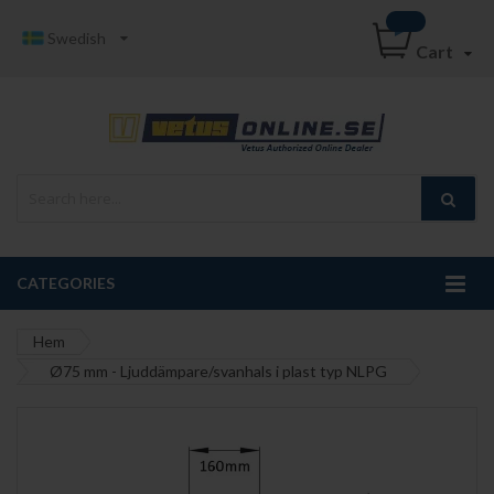
Swedish
Cart
CATEGORIES
Hem
Ø75 mm - Ljuddämpare/svanhals i plast typ NLPG
Hoppa
till
slutet
av