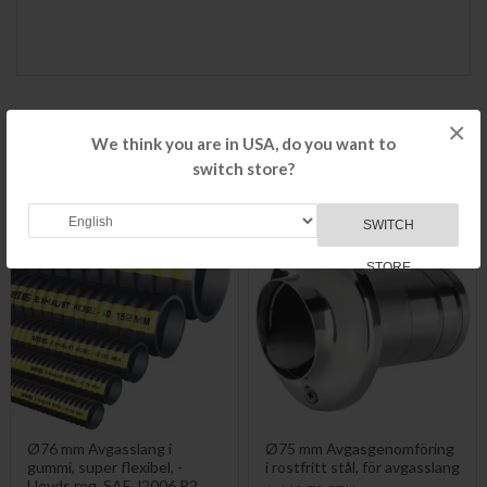
RELATED PRODUCTS
×
We think you are in USA, do you want to
switch store?
Check items to add to the cart or
select all
SWITCH
STORE
Ø76 mm Avgasslang i
Ø75 mm Avgasgenomföring
gummi, super flexibel, -
i rostfritt stål, för avgasslang
Lloyds reg. SAE J2006 R2