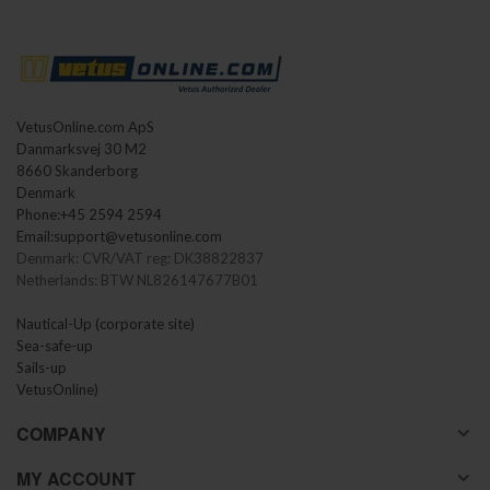
VetusOnline.com ApS
Danmarksvej 30 M2
8660 Skanderborg
Denmark
Phone:
+45 2594 2594
Email:
support@vetusonline.com
Denmark: CVR/VAT reg: DK38822837
Netherlands: BTW NL826147677B01
Nautical-Up (corporate site)
Sea-safe-up
Sails-up
VetusOnline)
COMPANY
MY ACCOUNT