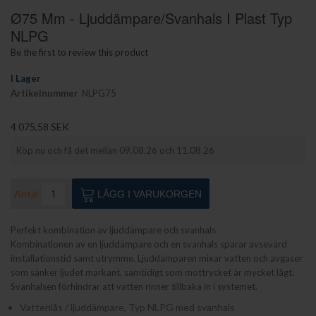
Hoppa
Ø75 Mm - Ljuddämpare/svanhals I Plast Typ
till
början
NLPG
av
Be the first to review this product
bildgalleriet
I Lager
Artikelnummer
NLPG75
4 075,58 SEK
Köp nu och få det mellan 09.08.26 och 11.08.26
Antal
LÄGG I VARUKORGEN
Perfekt kombination av ljuddämpare och svanhals
Kombinationen av en ljuddämpare och en svanhals sparar avsevärd
installationstid samt utrymme. Ljuddämparen mixar vatten och avgaser
som sänker ljudet markant, samtidigt som mottrycket är mycket lågt.
Svanhalsen förhindrar att vatten rinner tillbaka in i systemet.
Vattenlås / ljuddämpare, Typ NLPG med svanhals