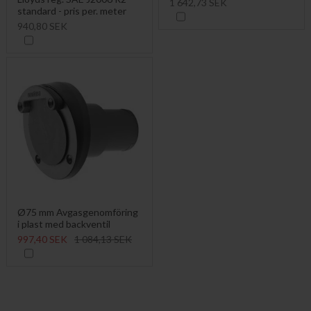
1 642,73 SEK
standard - pris per. meter
940,80 SEK
Ø75 mm Avgasgenomföring
i plast med backventil
997,40 SEK
1 084,13 SEK