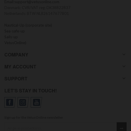
Email:
support@vetusonline.com
Denmark: CVR/VAT reg: DK38822837
Netherlands: BTW NL826147677B01
Nautical-Up (corporate site)
Sea-safe-up
Sails-up
VetusOnline)
COMPANY
MY ACCOUNT
SUPPORT
LET'S STAY IN TOUCH!
Sign up for the VetusOnline newsletter
Sign up for our newsletter