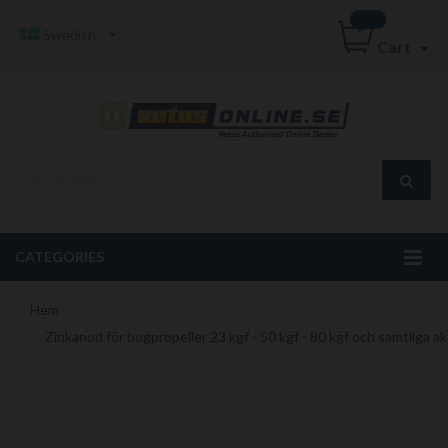
Swedish
Cart
CATEGORIES
Hem
Zinkanod för bogpropeller 23 kgf - 50 kgf - 80 kgf och samtliga 
Hoppa
till
slutet
av