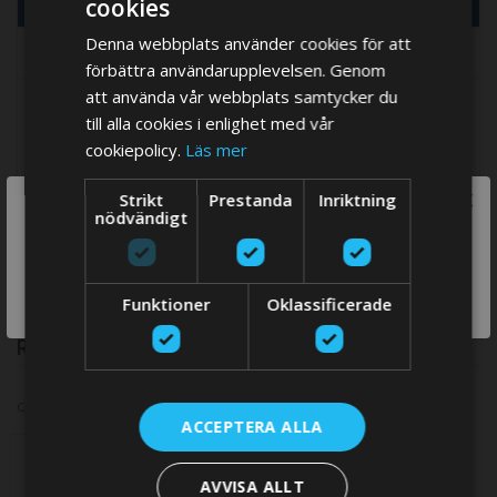
cookies
MER INFORMATION
Denna webbplats använder cookies för att
REVIEWS
förbättra användarupplevelsen. Genom
att använda vår webbplats samtycker du
Mer
Tillverkare
Vetus
till alla cookies i enlighet med vår
information
cookiepolicy.
Läs mer
Anode Type
Thruster anodes
Anode Material
Zinc - MIL-A-18001K
×
Strikt
Prestanda
Inriktning
We think you are in USA, do you want to
nödvändigt
switch store?
SWITCH
Funktioner
Oklassificerade
STORE
RELATED PRODUCTS
Check items to add to the cart or
select all
ACCEPTERA ALLA
AVVISA ALLT