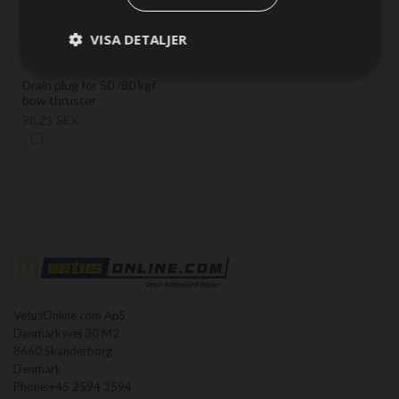
VISA DETALJER
Drain plug for 50 /80 kgf
bow thruster
98,21 SEK
VetusOnline.com ApS
Danmarksvej 30 M2
8660 Skanderborg
Denmark
Phone:
+45 2594 2594