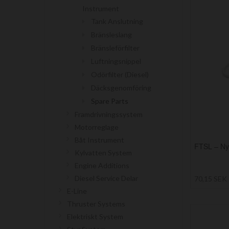
Instrument
Tank Anslutning
Bränsleslang
Bränsleförfilter
Luftningsnippel
Odörfilter (diesel)
Däcksgenomföring
Spare Parts
Framdrivningssystem
Motorreglage
Båt Instrument
FTSL – Nyc
Kylvatten System
Engine Additions
Diesel Service Delar
70,15 SEK
E-Line
Thruster Systems
Elektriskt System