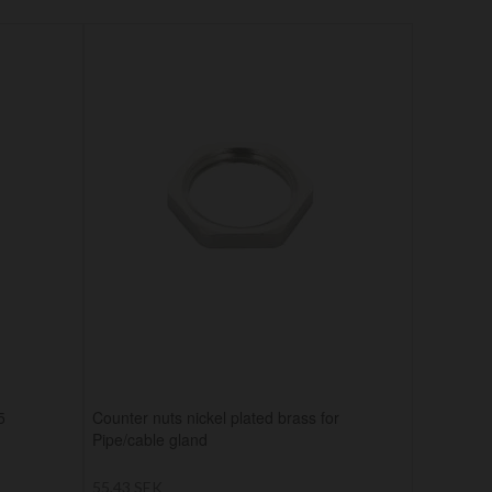
5
Counter nuts nickel plated brass for
Pipe/cable gland
55,43 SEK