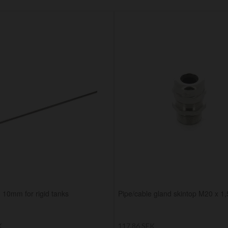
 10mm for rigid tanks
Pipe/cable gland skintop M20 x 1,
K
117,86 SEK