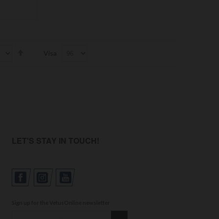
Set
Visa
Descending
Direction
LET'S STAY IN TOUCH!
Sign up for the VetusOnline newsletter
Sign up for our newsletter