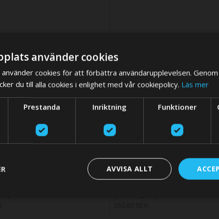
plats använder cookies
använder cookies för att förbättra användarupplevelsen. Genom 
er du till alla cookies i enlighet med vår cookiepolicy.
Läs mer
We think you are in USA, do you want to switch store?
Prestanda
Inriktning
Funktioner
SWITCH STO
ER
AVVISA ALLT
ACCE
ng, för väggtjocklek 1,5 till 4 mm
Gummitätning, för väggtjocklek 4 t
ör FTL38..B & FTL51..B)
(används för FTL38..B & FTL51..
shöjd 15 mm)
(packningshöjd 15 mm)
K
350,80 SEK