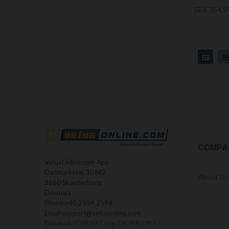
SEK 354,9
Grid
COMPA
VetusOnline.com ApS
Danmarksvej 30 M2
About Us
8660 Skanderborg
Denmark
Phone:
+45 2594 2594
Email:
support@vetusonline.com
Denmark: CVR/VAT reg: DK38822837