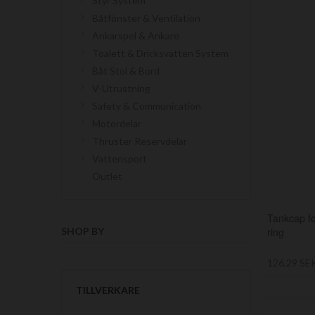
Styr System
Båtfönster & Ventilation
Ankarspel & Ankare
Toalett & Dricksvatten System
Båt Stol & Bord
V-Utrustning
Safety & Communication
Motordelar
Thruster Reservdelar
Vattensport
Outlet
Tankcap fo
ring
SHOP BY
126,29 SE
TILLVERKARE