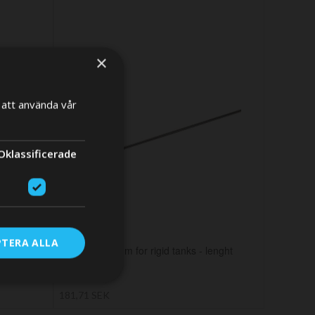
×
att använda vår
×
Oklassificerade
RE
PTERA ALLA
ill 10 mm
Pipe round 8mm for rigid tanks - lenght
B)
appx. 32com
181,71 SEK