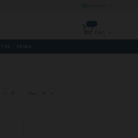
Swedish
Cart
T US
PÅ REA
Set
Visa
Descending
Direction