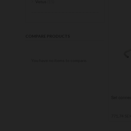
items
Vetus
15
COMPARE PRODUCTS
You have no items to compare.
Set conne
771,74 SE