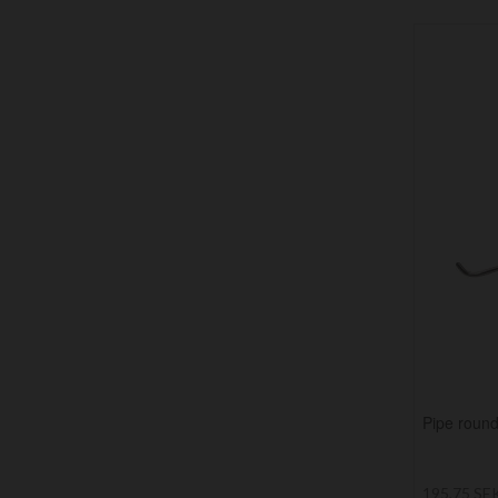
Pipe round
195,75 SE