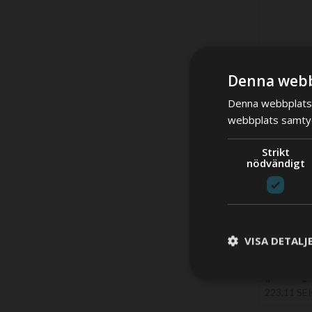
Denna webb
Denna webbplats 
webbplats samtyck
Strikt
nödvändigt
VISA DETALJ
Gummitätni
(används f
(packning
223,11 SE