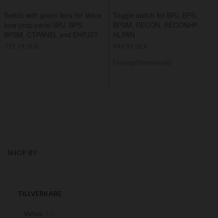
Switch with green lens for Vetus
Toggle switch for BPJ, BPS,
bow prop panel BPJ, BPS,
BPSM, RECON, RECONHP,
BPSM, CTPANEL and EHPJST
HLPAN
771,74 SEK
444,91 SEK
Förlängd leveranstid
SHOP BY
TILLVERKARE
items
Vetus
10