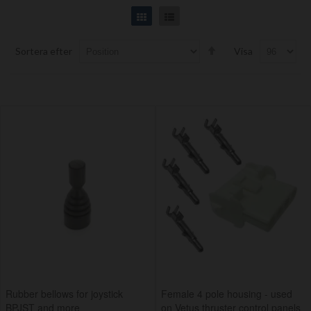
Grid
List
Set
Sortera efter
Visa
Descending
Direction
Rubber bellows for joystick
Female 4 pole housing - used
BPJST and more
on Vetus thruster control panels