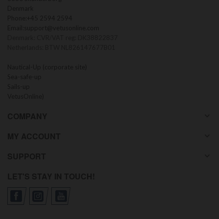
Denmark
Phone:
+45 2594 2594
Email:
support@vetusonline.com
Denmark: CVR/VAT reg: DK38822837
Netherlands: BTW NL826147677B01
Nautical-Up (corporate site)
Sea-safe-up
Sails-up
VetusOnline)
COMPANY
MY ACCOUNT
SUPPORT
LET'S STAY IN TOUCH!