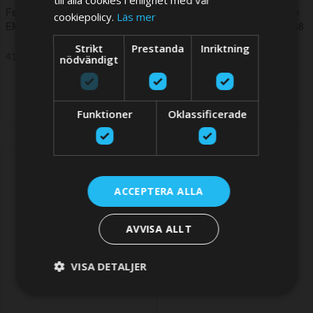
Female connctor pin - use with
Male 4 pole Plug housing - use
cookiepolicy.
Läs mer
EM69 housing (4 pcs. required)
with female connector pin EM68
Strikt
Prestanda
Inriktning
41,40 SEK
41,40 SEK
nödvändigt
Funktioner
Oklassificerade
ACCEPTERA ALLA
AVVISA ALLT
VISA DETALJER