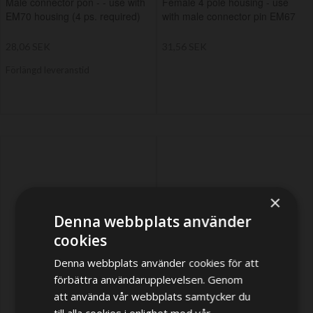
Male connector pon - - use with
Female 4 pole housing - use
EM70 housing (4 ps. required)
with male connector pin EM67
28,06 SEK
31,56 SEK
Förlängd leveranstid
×
Denna webbplats använder
cookies
Denna webbplats använder cookies för att
förbättra användarupplevelsen. Genom
att använda vår webbplats samtycker du
till alla cookies i enlighet med vår