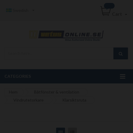
Swedish
Cart
CATEGORIES
Hem
Båtfönster & ventilation
Vindrutetorkare
Klarsiktsruta
Grid
List