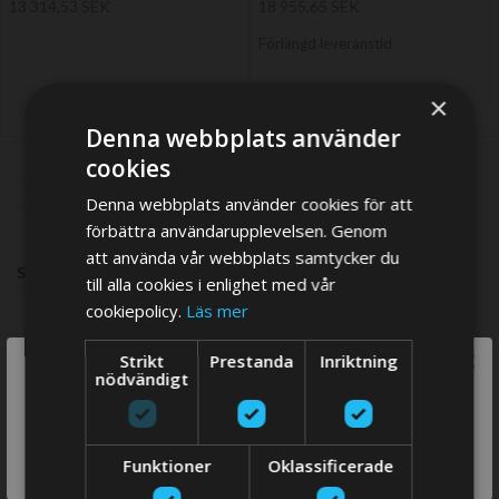
13 314,53 SEK
18 955,65 SEK
Förlängd leveranstid
×
Denna webbplats använder
cookies
Denna webbplats använder cookies för att
förbättra användarupplevelsen. Genom
att använda vår webbplats samtycker du
SHOP BY
till alla cookies i enlighet med vår
cookiepolicy.
Läs mer
×
Strikt
Prestanda
Inriktning
TILLVERKARE
We think you are in USA, do you want to
nödvändigt
switch store?
items
Vetus
4
SWITCH
Funktioner
Oklassificerade
VOLT DC
STORE