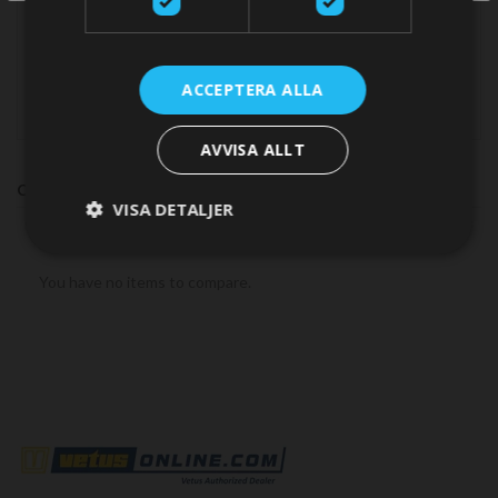
items
12 V
2
items
24 V
2
ACCEPTERA ALLA
AVVISA ALLT
COMPARE PRODUCTS
VISA DETALJER
You have no items to compare.