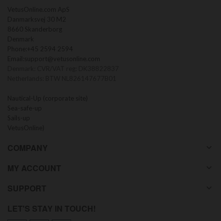
VetusOnline.com ApS
Danmarksvej 30 M2
8660 Skanderborg
Denmark
Phone:
+45 2594 2594
Email:
support@vetusonline.com
Denmark: CVR/VAT reg: DK38822837
Netherlands: BTW NL826147677B01
Nautical-Up (corporate site)
Sea-safe-up
Sails-up
VetusOnline)
COMPANY
MY ACCOUNT
SUPPORT
LET'S STAY IN TOUCH!