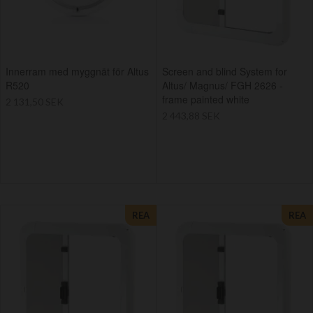
Innerram med myggnät för Altus
Screen and blind System for
R520
Altus/ Magnus/ FGH 2626 -
frame painted white
2 131,50 SEK
2 443,88 SEK
REA
REA