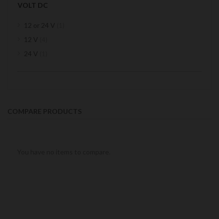
VOLT DC
item
12 or 24 V
1
items
12 V
4
item
24 V
1
COMPARE PRODUCTS
You have no items to compare.