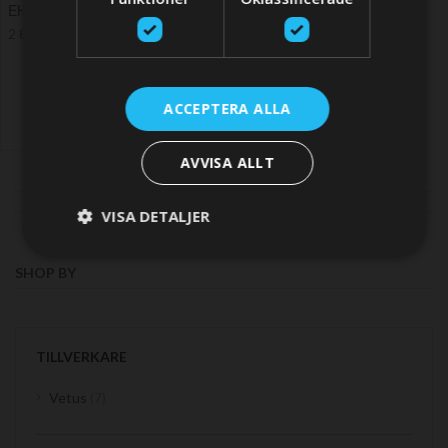
EHPJST (2 pcs)
2 895,90 SEK
ACCEPTERA ALLA
AVVISA ALLT
VISA DETALJER
SHOP BY
TILLVERKARE
items
Vetus
7