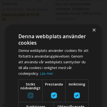
EHPE24R
bog- och akterpropeller,
ankarspel, landgångar,
15 497,09 SEK
18 231,86 SEK
elektriska kranar, EHP:S ET6C.
Erbjudandet gäller till
10-08-
2 719,50 SEK
26
×
Denna webbplats använder
cookies
Denna webbplats använder cookies för att
förbättra användarupplevelsen. Genom
att använda vår webbplats samtycker du
till alla cookies i enlighet med vår
cookiepolicy.
Läs mer
Strikt
Prestanda
Inriktning
nödvändigt
End switch set for RECON &
Funktioner
Oklassificerade