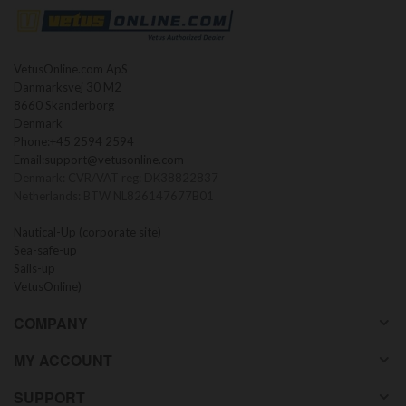
VetusOnline.com ApS
Danmarksvej 30 M2
8660 Skanderborg
Denmark
Phone:
+45 2594 2594
Email:
support@vetusonline.com
Denmark: CVR/VAT reg: DK38822837
Netherlands: BTW NL826147677B01
Nautical-Up (corporate site)
Sea-safe-up
Sails-up
VetusOnline)
COMPANY
MY ACCOUNT
SUPPORT