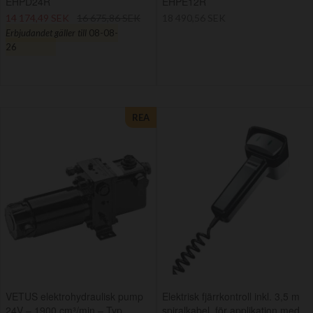
EHPD24R
EHPE12R
14 174,49 SEK
16 675,86 SEK
18 490,56 SEK
Erbjudandet gäller till
08-08-
26
REA
VETUS elektrohydraulisk pump
Elektrisk fjärrkontroll inkl. 3,5 m
24V – 1900 cm³/min – Typ
spiralkabel, för applikation med