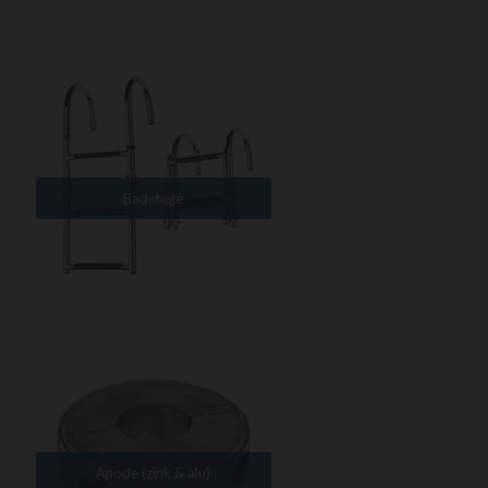
Badstege
Anode (zink & alu)