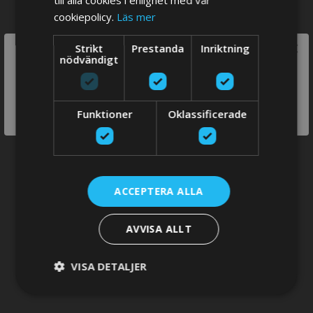
till alla cookies i enlighet med vår
cookiepolicy.
Läs mer
×
Strikt
Prestanda
Inriktning
We think you are in USA, do you want to
nödvändigt
Dörr lås - Tryckknapp
switch store?
SWITCH
Funktioner
Oklassificerade
STORE
ACCEPTERA ALLA
AVVISA ALLT
Poly-wood
VISA DETALJER