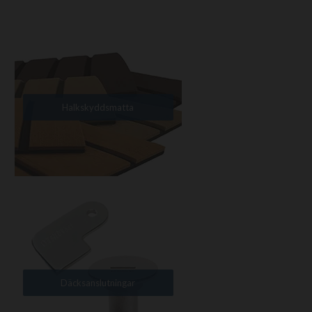
Halkskyddsmatta
Däcksanslutningar