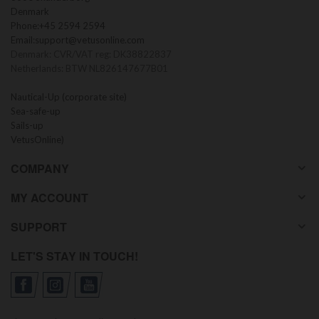
Denmark
Phone:
+45 2594 2594
Email:
support@vetusonline.com
Denmark: CVR/VAT reg: DK38822837
Netherlands: BTW NL826147677B01
Nautical-Up (corporate site)
Sea-safe-up
Sails-up
VetusOnline)
COMPANY
MY ACCOUNT
SUPPORT
LET'S STAY IN TOUCH!