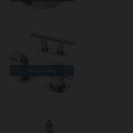
Däcksutrustning