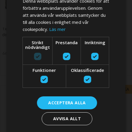
Denna webbplats använder cookies för att
förbättra användarupplevelsen. Genom
att använda vår webbplats samtycker du
till alla cookies i enlighet med vår
1x Y hose pillar 38 Angle 45
2x Y hose pillar 38 Angle 45
cookiepolicy.
Läs mer
deg. Pack of 1 pc
deg. Pack of 2 pcs
Strikt
Prestanda
Inriktning
nödvändigt
66,15 SEK
99,23 SEK
Funktioner
Oklassificerade
REA
ACCEPTERA ALLA
AVVISA ALLT