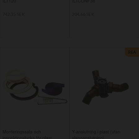
ILT120
ILTCONF38
742,35 SEK
204,66 SEK
REA
Monteringssats och
Y-anslutning i plast (utan
inspektionslucka för plast
slanganslutning)