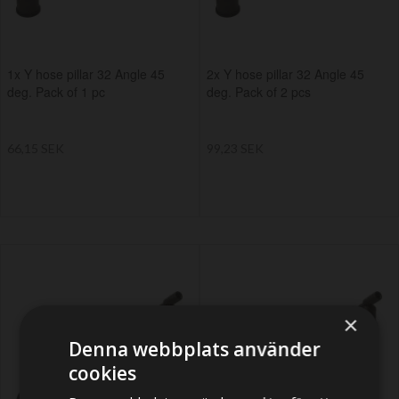
1x Y hose pillar 32 Angle 45
2x Y hose pillar 32 Angle 45
deg. Pack of 1 pc
deg. Pack of 2 pcs
66,15 SEK
99,23 SEK
×
Denna webbplats använder
cookies