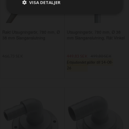
VISA DETALJER
Rakt Utsugningsrör, 780 mm, Ø
Utsugningsrör, 780 mm, Ø 38
38 mm Slanganslutning
mm Slanganslutning, Rät Vinkel
466,73 SEK
449,83 SEK
499,80 SEK
Erbjudandet gäller till
14-08-
26