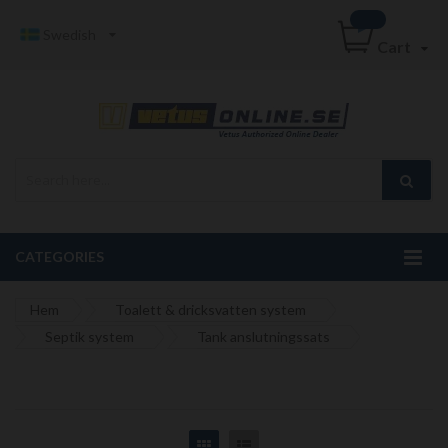
Swedish
Cart
CATEGORIES
Hem
Toalett & dricksvatten system
Septik system
Tank anslutningssats
Grid
List