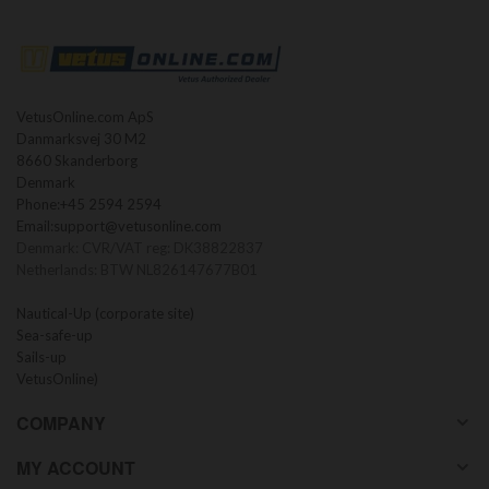
VetusOnline.com ApS
Danmarksvej 30 M2
8660 Skanderborg
Denmark
Phone:
+45 2594 2594
Email:
support@vetusonline.com
Denmark: CVR/VAT reg: DK38822837
Netherlands: BTW NL826147677B01
Nautical-Up (corporate site)
Sea-safe-up
Sails-up
VetusOnline)
COMPANY
MY ACCOUNT