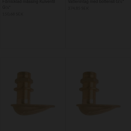
Förnicklad mässing Kulventil
Vattenintag med bottensil G½"
G¼"
374,85 SEK
150,68 SEK