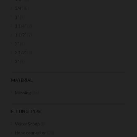
items
3/4"
8
items
1"
7
items
1 1/4"
7
items
1 1/2"
7
items
2"
4
items
2 1/2"
4
items
3"
4
MATERIAL
items
Mässing
56
FITTING TYPE
items
Water Scoop
8
items
Hose connector
24