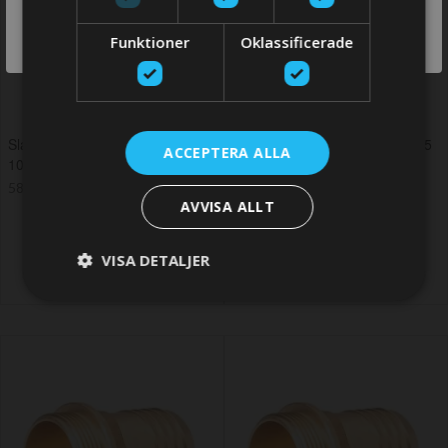
SWITCH
Funktioner
Oklassificerade
STORE
Slangsockel i mässing G3/8" -
Slangsockel i mässing G3/8 -15
ACCEPTERA ALLA
10 mm
mm
58,80 SEK
51,45 SEK
AVVISA ALLT
VISA DETALJER