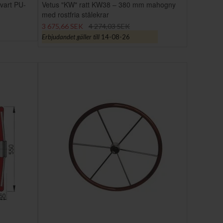
vart PU-
Vetus "KW" ratt KW38 – 380 mm mahogny
med rostfria stålekrar
3 675,66 SEK
4 274,03 SEK
Erbjudandet gäller till
14-08-26