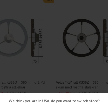
" ratt KS36G – 360 mm grå PU-
Vetus "KS" ratt KS36Z – 360 mm s
ostfria stålekrar
skum med rostfria stålekrar
SEK
1 775,03 SEK
1 650,78 SEK
1 775,03 SEK
Erbjudandet gäller till
12-08-26
We think you are in USA, do you want to switch store?
veranstid