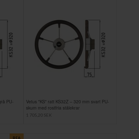
grå PU-
Vetus "KS" ratt KS32Z – 320 mm svart PU-
skum med rostfria stålekrar
1 705,20 SEK
REA