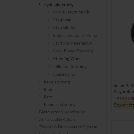
Hydraulstyrning
Hydraulstyrning Kit
Styrpump
Styrcylinder
Elektrohydraulisk Pump
Styrning Yrkesfartyg
Hydr. Power Steering
Steering Wheel
Tillbehör Styrning
Spare Parts
Kabelstyrning
Vetus Ratt
Roder
Polyureta
Ratt
1 586,58 
Remote Steering
Erbjudandet g
Båtfönster & Ventilation
Ankarspel & Ankare
Toalett & Dricksvatten System