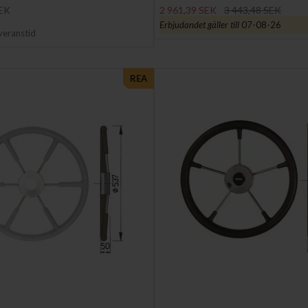
SEK
2 961,39 SEK
3 443,48 SEK
Erbjudandet gäller till
07-08-26
veranstid
REA