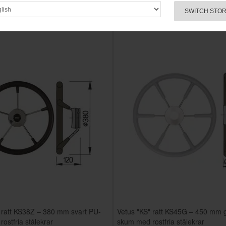
äller till
12-08-26
SWITCH STO
 ratt KS38Z – 380 mm svart PU-
Vetus "KS" ratt KS45G – 450 mm 
ostfria stålekrar
skum med rostfria stålekrar