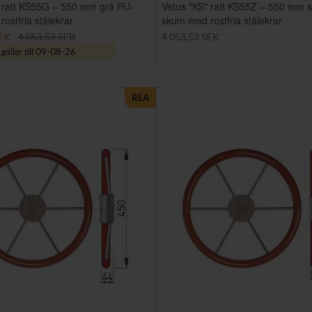
" ratt KS55G – 550 mm grå PU-
Vetus "KS" ratt KS55Z – 550 mm s
ostfria stålekrar
skum med rostfria stålekrar
SEK
4 053,53 SEK
4 053,53 SEK
äller till
09-08-26
REA