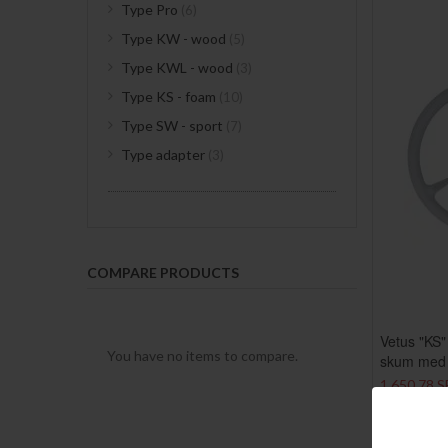
items
Type Pro
6
items
Type KW - wood
5
items
Type KWL - wood
3
items
Type KS - foam
10
items
Type SW - sport
7
items
Type adapter
3
COMPARE PRODUCTS
Vetus "KS
You have no items to compare.
skum med r
1 650,78 
Förlängd le