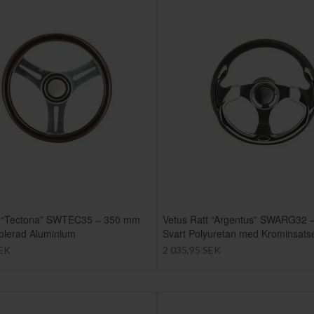
t “Tectona” SWTEC35 – 350 mm
Vetus Ratt “Argentus” SWARG32
olerad Aluminium
Svart Polyuretan med Krominsats
SEK
2 035,95 SEK