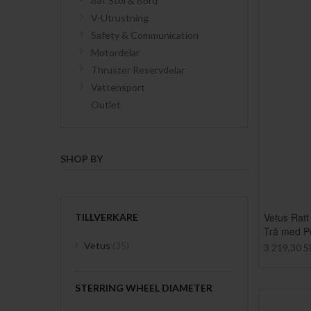
Båt Stol & Bord
V-Utrustning
Safety & Communication
Motordelar
Thruster Reservdelar
Vattensport
Outlet
SHOP BY
Vetus Rat
TILLVERKARE
Trä med P
items
Vetus
35
3 219,30 
STERRING WHEEL DIAMETER