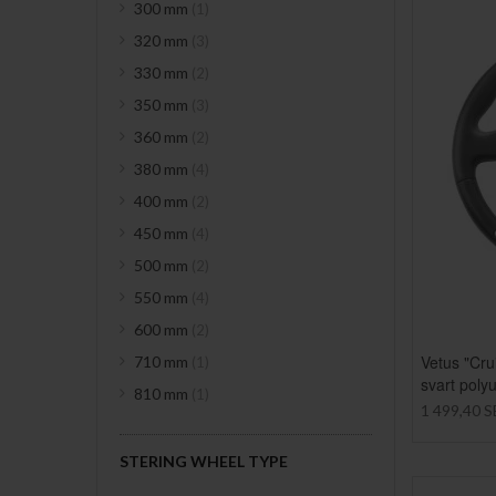
item
300 mm
1
items
320 mm
3
items
330 mm
2
items
350 mm
3
items
360 mm
2
items
380 mm
4
items
400 mm
2
items
450 mm
4
items
500 mm
2
items
550 mm
4
items
600 mm
2
Vetus "Cr
item
710 mm
1
svart poly
item
810 mm
1
1 499,40 
STERING WHEEL TYPE