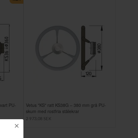
vart PU-
Vetus "KS" ratt KS38G – 380 mm grå PU-
skum med rostfria stålekrar
2 973,08 SEK
×