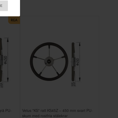
RE
REA
grå PU-
Vetus "KS" ratt KS45Z – 450 mm svart PU-
skum med rostfria stålekrar