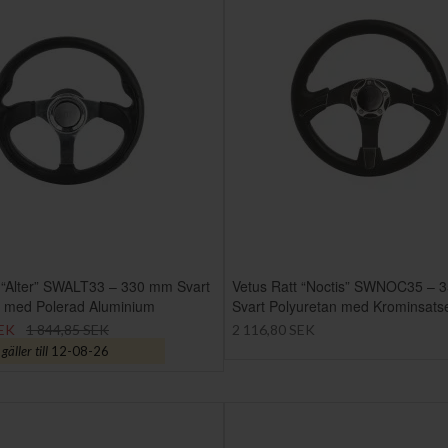
 “Alter” SWALT33 – 330 mm Svart
Vetus Ratt “Noctis” SWNOC35 – 
n med Polerad Aluminium
Svart Polyuretan med Krominsats
SEK
1 844,85 SEK
2 116,80 SEK
äller till
12-08-26