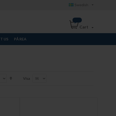
Swedish
Cart
T US
PÅ REA
Set
Visa
Descending
Direction