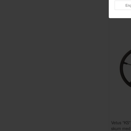
Erbjudandet g
Vetus "KS"
skum med r