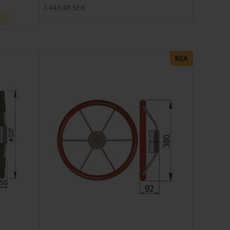
3 443,48 SEK
REA