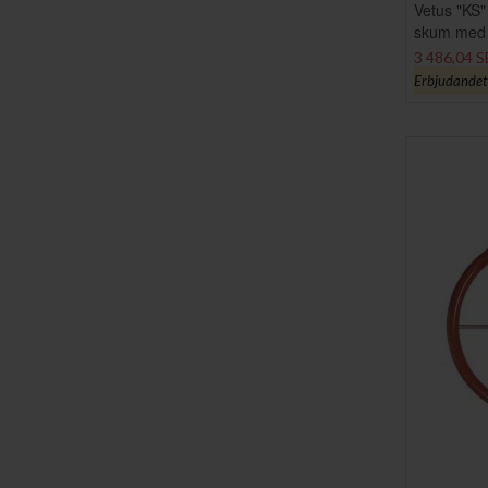
Vetus "KS
skum med r
3 486,04 
Erbjudandet g