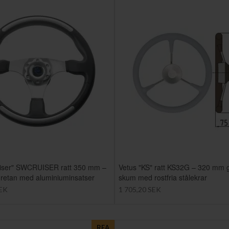
uiser" SWCRUISER ratt 350 mm –
Vetus "KS" ratt KS32G – 320 mm 
uretan med aluminiuminsatser
skum med rostfria stålekrar
SEK
1 705,20 SEK
REA