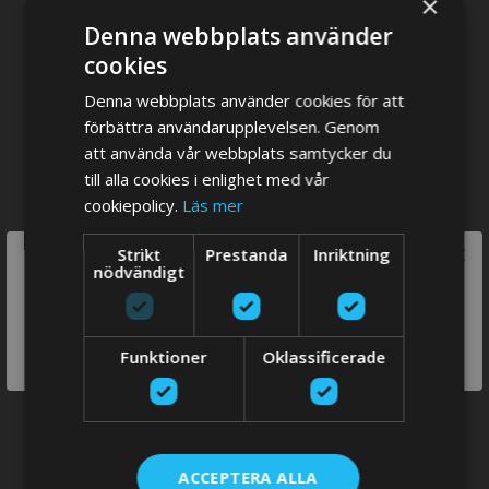
×
Denna webbplats använder
cookies
Denna webbplats använder cookies för att
förbättra användarupplevelsen. Genom
att använda vår webbplats samtycker du
till alla cookies i enlighet med vår
cookiepolicy.
Läs mer
×
Strikt
Prestanda
Inriktning
E-line installation
We think you are in USA, do you want to
nödvändigt
switch store?
SWITCH
Funktioner
Oklassificerade
STORE
ACCEPTERA ALLA