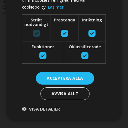
till alla cookies i enlighet med vår
Set of hoses and clamps for
O-ring refurbish kit for E-LINE
cookiepolicy.
Läs mer
ELINE075/100
coolers
350,08 SEK
225,89 SEK
Strikt
Prestanda
Inriktning
nödvändigt
Funktioner
Oklassificerade
ACCEPTERA ALLA
AVVISA ALLT
VISA DETALJER