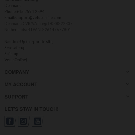
Denmark
Phone:
+45 2594 2594
Email:
support@vetusonline.com
Denmark: CVR/VAT reg: DK38822837
Netherlands: BTW NL826147677B01
Nautical-Up (corporate site)
Sea-safe-up
Sails-up
VetusOnline)
COMPANY
MY ACCOUNT
SUPPORT
LET'S STAY IN TOUCH!