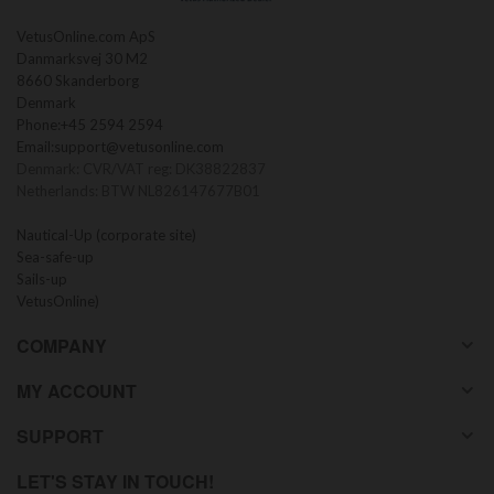
VetusOnline.com ApS
Danmarksvej 30 M2
8660 Skanderborg
Denmark
Phone:
+45 2594 2594
Email:
support@vetusonline.com
Denmark: CVR/VAT reg: DK38822837
Netherlands: BTW NL826147677B01
Nautical-Up (corporate site)
Sea-safe-up
Sails-up
VetusOnline)
COMPANY
MY ACCOUNT
SUPPORT
LET'S STAY IN TOUCH!