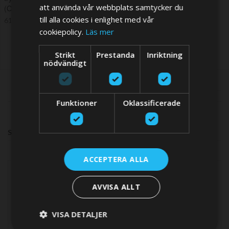
att använda vår webbplats samtycker du
(Off-1-2)
338,10 SEK
till alla cookies i enlighet med vår
613,73 SEK
cookiepolicy.
Läs mer
Strikt
Prestanda
Inriktning
nödvändigt
Funktioner
Oklassificerade
SHOP BY
ACCEPTERA ALLA
TILLVERKARE
AVVISA ALLT
items
Vetus
6
VISA DETALJER
VOLT DC