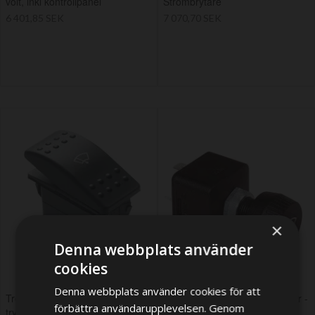
volt, inkl kontrollpanel
Strömbrytare
6 401,85 SEK
7 070,70 SEK
×
Denna webbplats använder
cookies
Denna webbplats använder cookies för att
Treläges strömbrytare -
Treläges strömbrytare - vridbar -
förbättra användarupplevelsen. Genom
tryckknapp - för vindrutetorkare
för vindrutetorkare (Off-1-2)