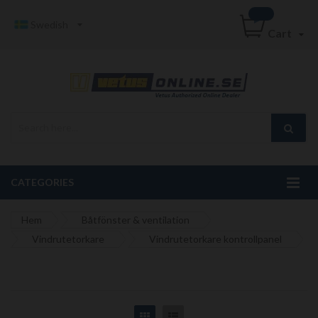
Swedish
Cart
CATEGORIES
Hem
Båtfönster & ventilation
Vindrutetorkare
Vindrutetorkare kontrollpanel
Grid
List