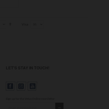
Set
Visa
Descending
Direction
LET'S STAY IN TOUCH!
Sign up for the VetusOnline newsletter
Sign up for our newsletter