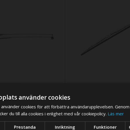
 - dubbel torkararm - 677-762
Torkarblad, L 460 mm, högglansp
plats använder cookies
t stål
rostfritt stål
SEK
2 260,13 SEK
444,68 SEK
använder cookies för att förbättra användarupplevelsen. Genom 
er du till alla cookies i enlighet med vår cookiepolicy.
Läs mer
veranstid
We think you are in USA, do you want to switch store?
äller till
14-08-26
Prestanda
Inriktning
Funktioner