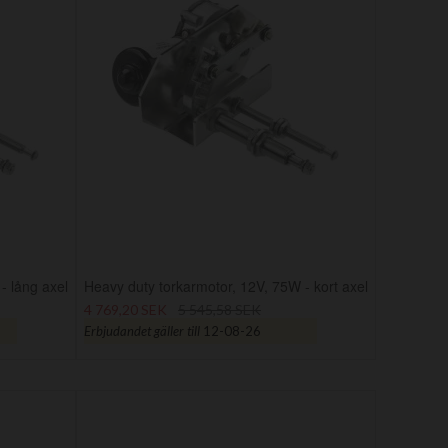
- lång axel
Heavy duty torkarmotor, 12V, 75W - kort axel
4 769,20 SEK
5 545,58 SEK
Erbjudandet gäller till
12-08-26