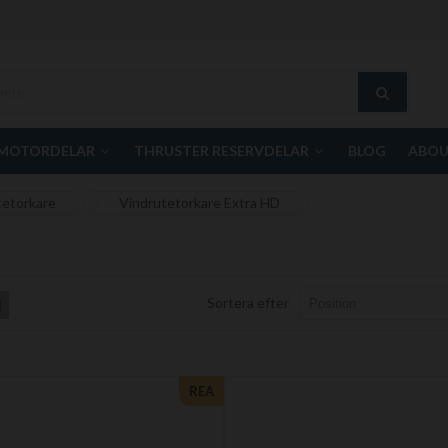
MOTORDELAR
THRUSTER RESERVDELAR
BLOG
ABOU
tetorkare
Vindrutetorkare Extra HD
Sortera efter
List
REA