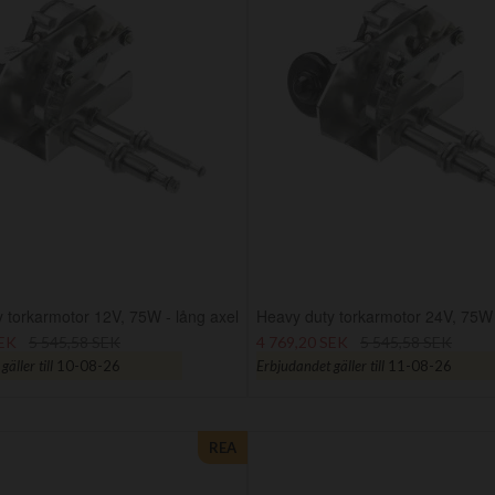
 torkarmotor 12V, 75W - lång axel
Heavy duty torkarmotor 24V, 75W 
SEK
5 545,58 SEK
4 769,20 SEK
5 545,58 SEK
äller till
10-08-26
Erbjudandet gäller till
11-08-26
REA