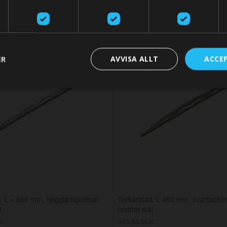
SWITCH STO
ER
AVVISA ALLT
ACCE
, L = 660 mm, högglanspolerat
Torkarblad, L 460 mm, svartlacke
l
rostfritt stål
K
345,45 SEK