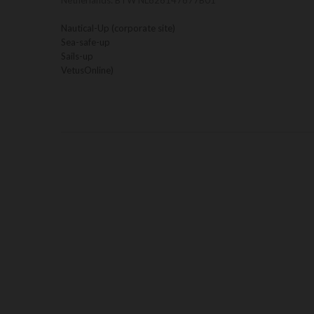
Netherlands: BTW NL826147677B01
Nautical-Up (corporate site)
Sea-safe-up
Sails-up
VetusOnline)