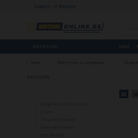
Logga in
Register
KATEGORI
HEM
Hem
Båtfönster & ventilation
Vindru
KATEGORI
Grid
Kring Motor & Motorrum
E-Line
Thruster Systems
Elektriskt System
Styr System