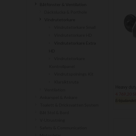
Båtfönster & Ventilation
Däckslucka & Porthole
Vindrutetorkare
Vindrutetorkare Small
Vindrutetorkare HD
Vindrutetorkare Extra
HD
Vindrutetorkare
Kontrollpanel
Vindrutspolnings Kit
Klarsiktsruta
Heavy duty
Ventilation
4 769,20 
Ankarspel & Ankare
Erbjudandet g
Toalett & Dricksvatten System
Båt Stol & Bord
V-Utrustning
Safety & Communication
Motordelar