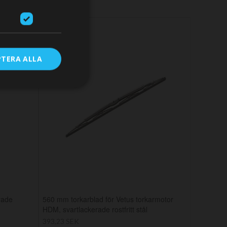
RE
PTERA ALLA
rade
560 mm torkarblad för Vetus torkarmotor
HDM, svartlackerade rostfritt stål
393,23 SEK