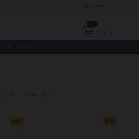
Swedish
Cart
T US
PÅ REA
Set
Visa
Descending
Direction
REA
REA