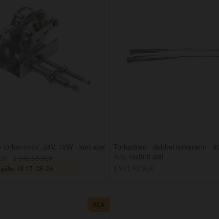
 torkarmotor, 24V, 75W - kort axel
Torkarblad - dubbel torkararm - 
mm, rostfritt stål
SEK
5 545,58 SEK
1 951,43 SEK
äller till
17-08-26
REA