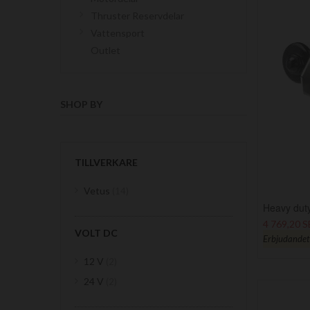
Thruster Reservdelar
Vattensport
Outlet
SHOP BY
TILLVERKARE
items
Vetus
14
Heavy duty
4 769,20 
VOLT DC
Erbjudandet g
items
12 V
2
items
24 V
2