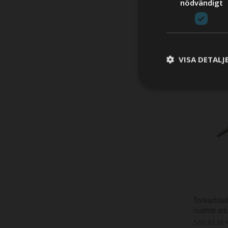
nödvändigt
VISA DETALJ
Torkarblad
rostfritt stå
569,63 SE