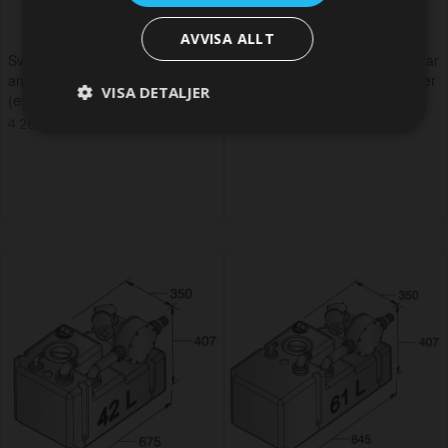
AVVISA ALLT
Svartvattentank i plast, 80 l, inkl.
Vetus "ready to Go" Septiktankar
anslutningar och inspektionslock
för svart- och gråvatten - 42 liter
VISA DETALJER
(exkl. påfyllningsnippel)
- 12 volt
4 266,68 SEK
13 060,95 SEK