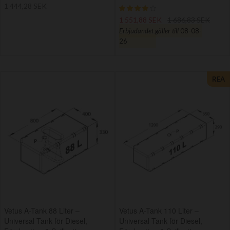
Rating:
1 444,28 SEK
80%
1 551,88 SEK
1 686,83 SEK
Erbjudandet gäller till
08-08-
26
REA
Vetus A-Tank 88 Liter –
Vetus A-Tank 110 Liter –
Universal Tank för Diesel,
Universal Tank för Diesel,