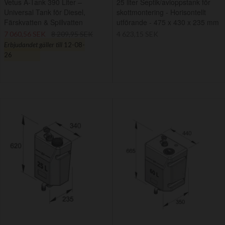
Vetus A-Tank 390 Liter –
25 liter Septik/avloppstank för
Universal Tank för Diesel,
skottmontering - Horisontellt
Färskvatten & Spillvatten
utförande - 475 x 430 x 235 mm
7 060,56 SEK
8 209,95 SEK
4 623,15 SEK
Erbjudandet gäller till
12-08-
26