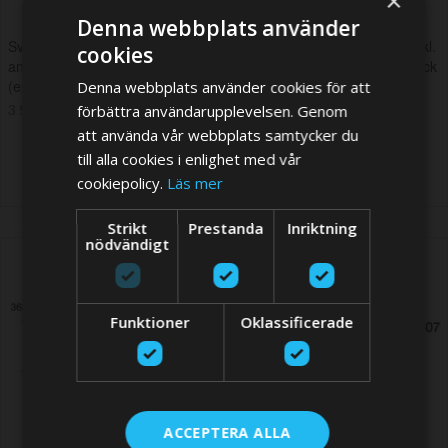
×
Denna webbplats använder
Svartvattentank i plast, 40 l, inkl.
Svartvattentank i plast, 60 l, inkl.
cookies
anslutningar och inspektionslock
anslutningar och inspektionslock
(exkl. påfyllningsnippel)
(exkl. påfyllningsnippel)
Denna webbplats använder cookies för att
förbättra användarupplevelsen. Genom
3 539,03 SEK
3 814,65 SEK
att använda vår webbplats samtycker du
till alla cookies i enlighet med vår
cookiepolicy.
Läs mer
Strikt
Prestanda
Inriktning
nödvändigt
Funktioner
Oklassificerade
ACCEPTERA ALLA