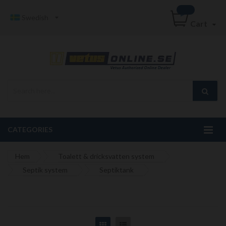
Swedish
Cart
CATEGORIES
Hem
Toalett & dricksvatten system
Septik system
Septiktank
Grid
List