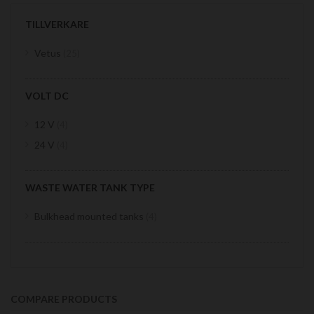
TILLVERKARE
items
Vetus
25
VOLT DC
items
12 V
4
items
24 V
4
WASTE WATER TANK TYPE
items
Bulkhead mounted tanks
4
COMPARE PRODUCTS