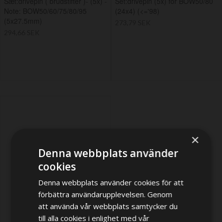
Sæt:drivepin ( brudstifter )- (5x) -
Set:drivepin (5x) for BOW50/80
Note: BOW50/60/75/80/95
(24x4) (<='98)
(5x27.5mm)
273,79 SEK
294,66 SEK
×
Denna webbplats använder
cookies
Denna webbplats använder cookies för att
förbättra användarupplevelsen. Genom
att använda vår webbplats samtycker du
till alla cookies i enlighet med vår