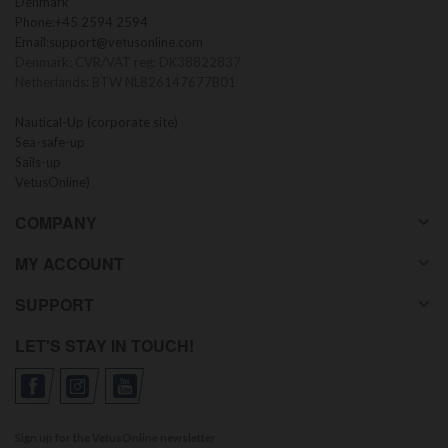
Denmark
Phone:
+45 2594 2594
Email:
support@vetusonline.com
Denmark: CVR/VAT reg: DK38822837
Netherlands: BTW NL826147677B01
Nautical-Up (corporate site)
Sea-safe-up
Sails-up
VetusOnline)
COMPANY
MY ACCOUNT
SUPPORT
LET'S STAY IN TOUCH!
Sign up for the VetusOnline newsletter