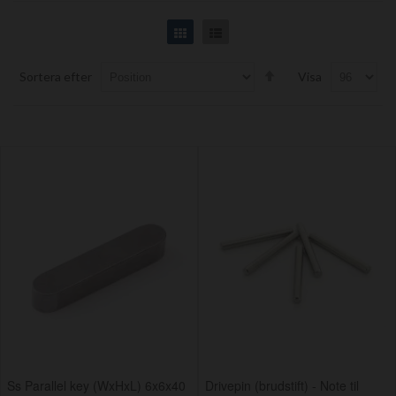
Grid
List
Set
Sortera efter
Visa
Descending
Direction
Ss Parallel key (WxHxL) 6x6x40
Drivepin (brudstift) - Note til