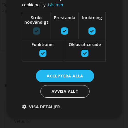
cookiepolicy.
Läs mer
Drive pin BOW2512 D 4 x 31mm
49,11 SEK
Strikt
Prestanda
Inriktning
nödvändigt
Funktioner
Oklassificerade
ACCEPTERA ALLA
SHOP BY
AVVISA ALLT
VISA DETALJER
TILLVERKARE
items
Vetus
5