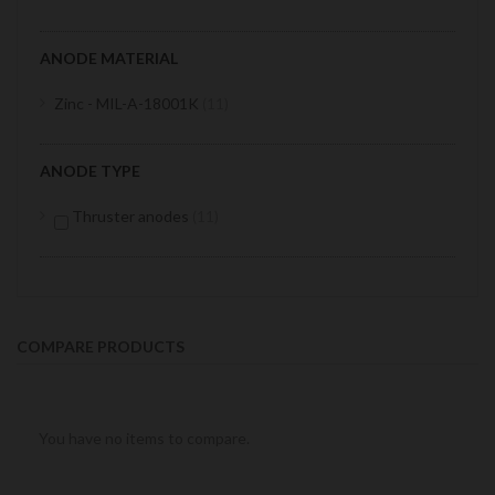
ANODE MATERIAL
items
Zinc - MIL-A-18001K
11
ANODE TYPE
items
Thruster anodes
11
COMPARE PRODUCTS
You have no items to compare.