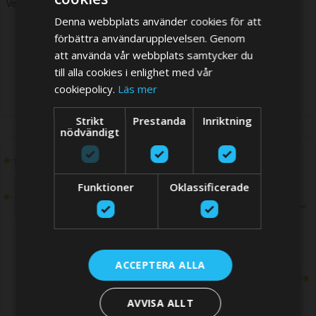
Vetus BOWB210 Spare Parts
Vetus BOWB285 Spare Parts
Denna webbplats använder cookies för att
förbättra användarupplevelsen. Genom
att använda vår webbplats samtycker du
till alla cookies i enlighet med vår
cookiepolicy.
Läs mer
Strikt
Prestanda
Inriktning
nödvändigt
Funktioner
Oklassificerade
ACCEPTERA ALLA
AVVISA ALLT