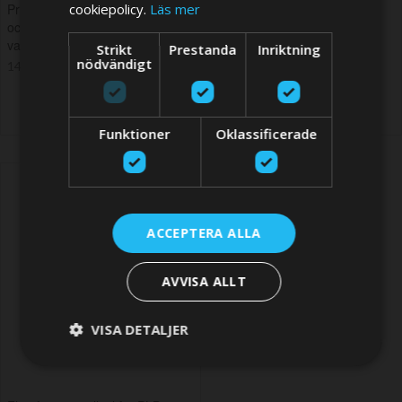
cookiepolicy.
Läs mer
Pro – AIS EPIRB med RLS, NFC
Elektroniskt nödraketer för
och automatisk aktivering vid
pålitlig nödsignalering
vattenkontakt
Strikt
Prestanda
Inriktning
2 050,65 SEK
nödvändigt
14 619,15 SEK
Funktioner
Oklassificerade
ACCEPTERA ALLA
AVVISA ALLT
VISA DETALJER