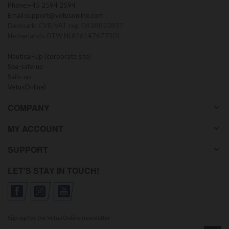
Phone:
+45 2594 2594
Email:
support@vetusonline.com
Denmark: CVR/VAT reg: DK38822837
Netherlands: BTW NL826147677B01
Nautical-Up (corporate site)
Sea-safe-up
Sails-up
VetusOnline)
COMPANY
MY ACCOUNT
SUPPORT
LET'S STAY IN TOUCH!
Sign up for the VetusOnline newsletter
Sign up for our newsletter