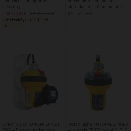
manuell eller integrerad
nödsändare med manuell
aktivering
aktivering och 10 års batteritid
5 086,94 SEK
5 652,15 SEK
8 224,65 SEK
Erbjudandet gäller till
14-08-
26
Ocean Signal SafeSea EPIRB1
Ocean Signal rescueME EPIRB3
PRO – Flytande nödsändare
– kompakt EPIRB med AIS, RLS,