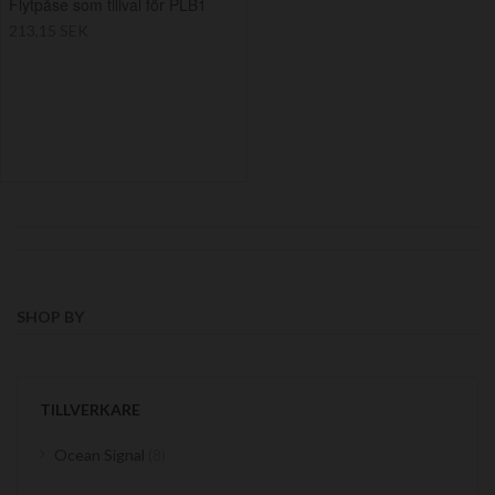
Flytpåse som tillval för PLB1
213,15 SEK
SHOP BY
TILLVERKARE
items
Ocean Signal
8