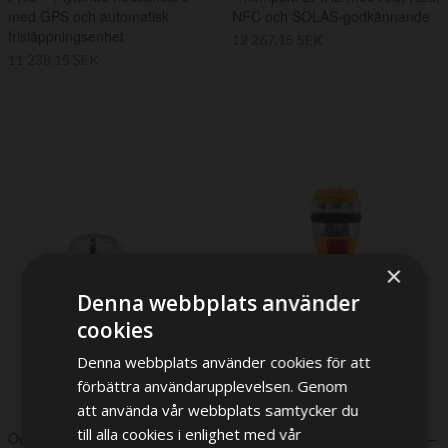
med GPS och automatisk
NFC och SOLAS-godkännande
frisläppningsenhet
12 267,15 SEK
11 238,15 SEK
×
Denna webbplats använder
cookies
Denna webbplats använder cookies för att
förbättra användarupplevelsen. Genom
att använda vår webbplats samtycker du
till alla cookies i enlighet med vår
Ocean Signal SafeSea EPIRB3
Ocean Signal rescueME EDF1 –