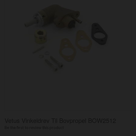
Hoppa
Vetus Vinkeldrev Til Bovpropel BOW2512
till
början
Be the first to review this product
av