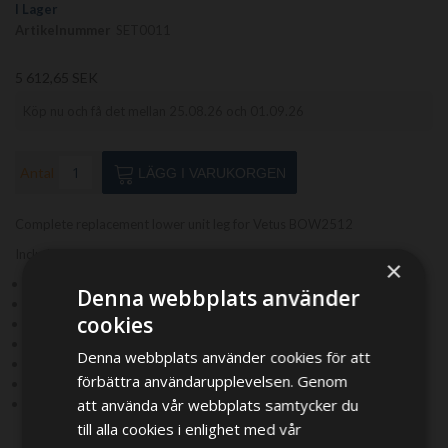
bildgalleriet
I Lager
Artikelnummer
SET0011
5 612,65 SEK
Köp nu och få det mellan 25.08.26 och 01.09.26
Antal
LÄGG I VARUKORGEN
Complete replacement lower unit leg for Vetus BOW2512
Included:
×
Tail Piece for Vetus BOW2512
Denna webbplats använder
Adaptor Sleeve For BOW2512
cookies
Gaskets
Tailpiece wedge
Denna webbplats använder cookies för att
Securing screws and washers
förbättra användarupplevelsen. Genom
Drive Pin BOW2512 D 4 X 31mm
att använda vår webbplats samtycker du
zinkanode
till alla cookies i enlighet med vår