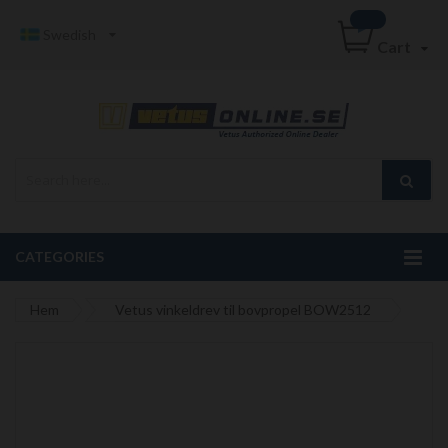
Swedish
Cart
CATEGORIES
Hem
Vetus vinkeldrev til bovpropel BOW2512
Hoppa
till
slutet
av
bildgalleriet