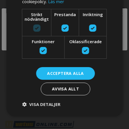
cookiepolicy.
Läs mer
×
Strikt
Prestanda
Inriktning
MER INFORMATION
We think you are in USA, do you want to
nödvändigt
switch store?
REVIEWS
SWITCH
Funktioner
Oklassificerade
Mer
Tillverkare
Vetus
information
STORE
ACCEPTERA ALLA
AVVISA ALLT
VISA DETALJER