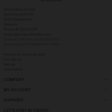
VetusOnline.com ApS
Danmarksvej 30 M2
8660 Skanderborg
Denmark
Phone:
+45 2594 2594
Email:
support@vetusonline.com
Denmark: CVR/VAT reg: DK38822837
Netherlands: BTW NL826147677B01
Nautical-Up (corporate site)
Sea-safe-up
Sails-up
VetusOnline)
COMPANY
MY ACCOUNT
SUPPORT
LET'S STAY IN TOUCH!