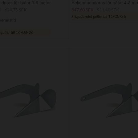
eras för båtar 3-6 meter
Rekommenderas för båtar 4-8 me
K
624,75 SEK
847,60 SEK
911,40 SEK
Erbjudandet gäller till
11-08-26
veranstid
äller till
16-08-26