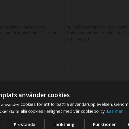
et Ankare - Galvaniserat
40 kg Maxset Ankare - Galvaniser
 ungefärlig båtlängd 12 - 16 m
Rekommenderas för båtar 14-18 
SEK
5 427,98 SEK
plats använder cookies
använder cookies för att förbättra användarupplevelsen. Genom 
er du till alla cookies i enlighet med vår cookiepolicy.
Läs mer
We think you are in USA, do you want to switch store?
Prestanda
Inriktning
Funktioner