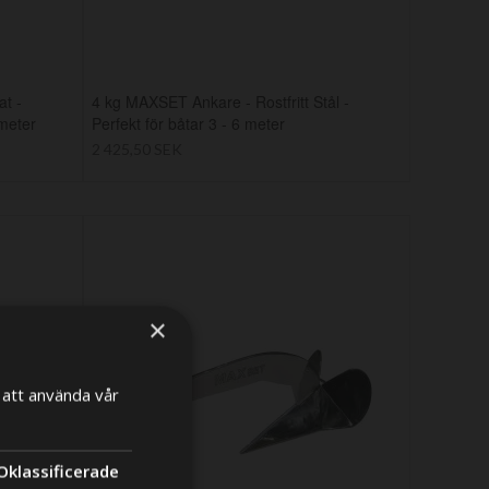
at -
4 kg MAXSET Ankare - Rostfritt Stål -
meter
Perfekt för båtar 3 - 6 meter
2 425,50 SEK
×
att använda vår
×
Oklassificerade