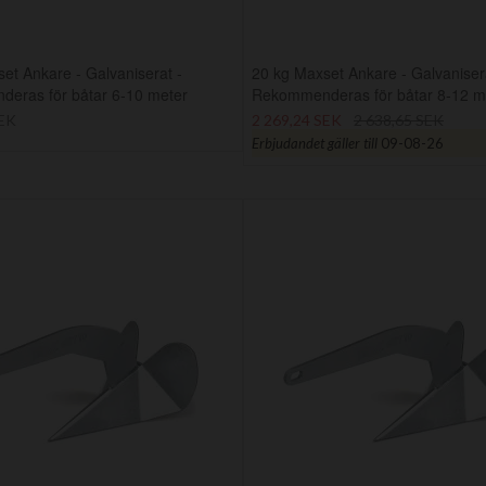
et Ankare - Galvaniserat -
20 kg Maxset Ankare - Galvaniser
eras för båtar 6-10 meter
Rekommenderas för båtar 8-12 m
SEK
2 269,24 SEK
2 638,65 SEK
Erbjudandet gäller till
09-08-26