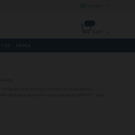
Swedish
Cart
T US
PÅ REA
ällning.
"-designen. En av de mest populära ankardesignerna,
ga hållkraftsegenskaperna hos denna design gör MAXSET-ankar
...
Set