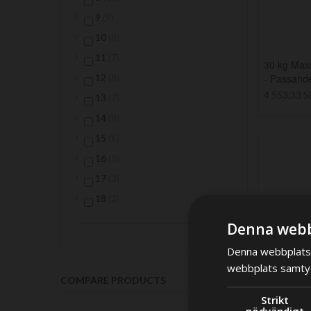
items
9
9
items
10
8
items
11
7
30 kg Maxs
items
12
- Passande
8
4 553,33 
items
13
7
items
14
8
items
15
6
items
16
5
items
17
3
items
18
2
Denna webb
Denna webbplats 
webbplats samtyck
COMPARE PRODUCTS
Strikt
nödvändigt