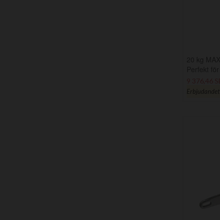
20 kg MAXS
Perfekt för
9 376,46 
Erbjudandet g