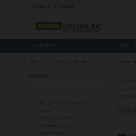
Logga in
Register
KATEGORI
HEM
Hem
Ankarspel & ankare
Tillbehör an
KATEGORI
Från Maxwe
Serien "MA
plogkoncep
Kring Motor & Motorrum
E-Line
READ
Thruster Systems
Elektriskt System
Styr System