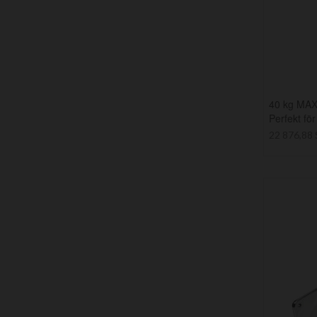
40 kg MAXS
Perfekt fö
22 876,88