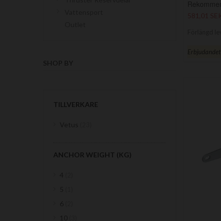
Rekommend
Vattensport
581,01 SE
Outlet
Förlängd le
Erbjudandet g
SHOP BY
TILLVERKARE
items
Vetus
23
ANCHOR WEIGHT (KG)
items
4
2
item
5
1
items
6
2
items
10
3