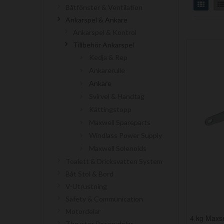
Grid
Båtfönster & Ventilation
Ankarspel & Ankare
Ankarspel & Kontrol
Tillbehör Ankarspel
Kedja & Rep
Ankarerulle
Ankare
Svirvel & Handtag
Kättingstopp
Maxwell Spareparts
Windlass Power Supply
Maxwell Solenoids
Toalett & Dricksvatten System
Båt Stol & Bord
V-Utrustning
Safety & Communication
Motordelar
4 kg Maxse
Thruster Reservdelar