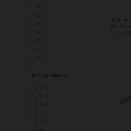
item
15
1
items
16
2
16 kg Maxs
items
20
3
Rekommend
items
25
2 245,43 
2
items
30
3
items
40
3
item
7.5
1
BOAT LENGHT (M)
items
3
3
items
4
6
items
5
9
items
6
11
items
7
9
items
8
11