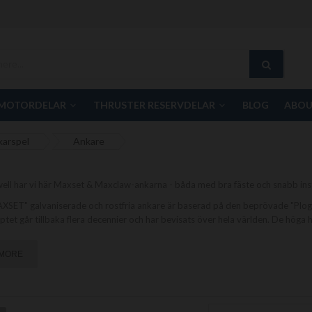
MOTORDELAR
THRUSTER RESERVDELAR
BLOG
ABOU
karspel
Ankare
ll har vi här Maxset & Maxclaw-ankarna - båda med bra fäste och snabb inst
XSET" galvaniserade och rostfria ankare är baserad på den beprövade "Plog
tet går tillbaka flera decennier och har bevisats över hela världen. De hö
 MORE