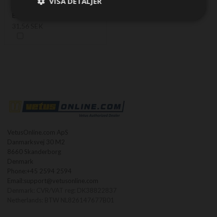
VISA DETALJER
with male connector pin
EM67
31,56 SEK
VetusOnline.com ApS
Danmarksvej 30 M2
8660 Skanderborg
Denmark
Phone:
+45 2594 2594
Email:
support@vetusonline.com
Denmark: CVR/VAT reg: DK38822837
Netherlands: BTW NL826147677B01