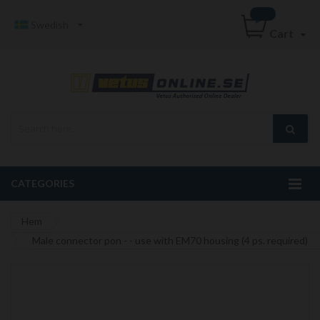
Swedish
Cart
CATEGORIES
Hem
Male connector pon - - use with EM70 housing (4 ps. required)
Hoppa
till
slutet
av