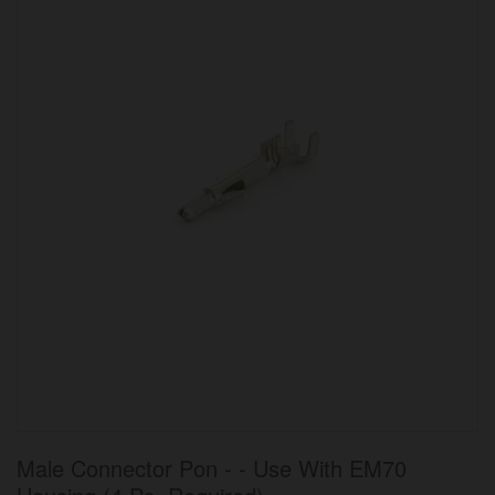
bildgalleriet
Hoppa
Male Connector Pon - - Use With EM70
till
början