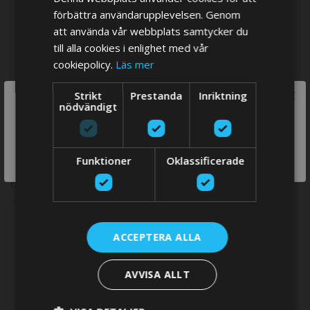
Mer
Tillverkare
Vetus
förbättra användarupplevelsen. Genom
information
att använda vår webbplats samtycker du
till alla cookies i enlighet med vår
cookiepolicy.
Läs mer
×
Strikt
Prestanda
Inriktning
We think you are in USA, do you want to
nödvändigt
switch store?
RELATED PRODUCTS
SWITCH
Funktioner
Oklassificerade
STORE
Check items to add to the cart or
select all
ACCEPTERA ALLA
AVVISA ALLT
Female 4 pole housing - use