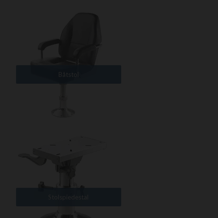
Båtstol
Stolspiedestal