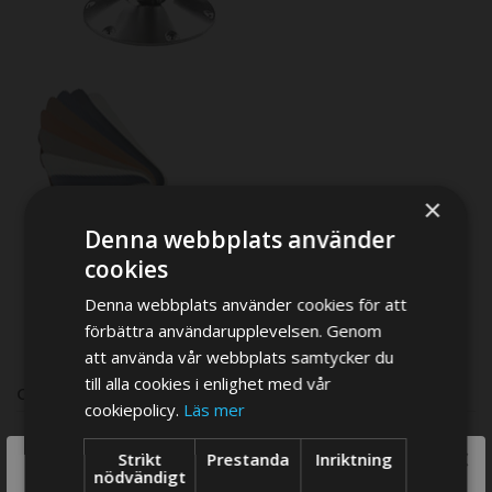
×
Marine skai
Denna webbplats använder
cookies
Denna webbplats använder cookies för att
förbättra användarupplevelsen. Genom
att använda vår webbplats samtycker du
till alla cookies i enlighet med vår
COMPARE PRODUCTS
cookiepolicy.
Läs mer
×
Strikt
Prestanda
Inriktning
We think you are in USA, do you want to
nödvändigt
You have no items to compare.