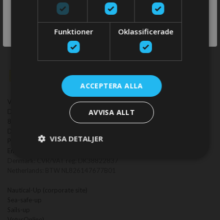
switch store?
SWITCH
Funktioner
Oklassificerade
STORE
ACCEPTERA ALLA
VetusOnline.com ApS
AVVISA ALLT
Danmarksvej 30 M2
8660 Skanderborg
Denmark
VISA DETALJER
Phone:
+45 2594 2594
Email:
support@vetusonline.com
Denmark: CVR/VAT reg: DK38822837
Netherlands: BTW NL826147677B01
Nautical-Up (corporate site)
Sea-safe-up
Sails-up
VetusOnline)