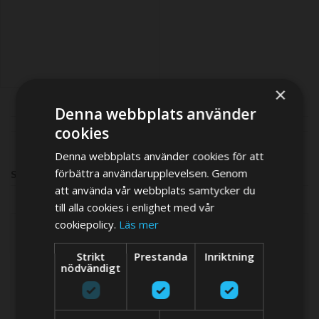
×
Denna webbplats använder
cookies
Denna webbplats använder cookies för att
förbättra användarupplevelsen. Genom
SHOP BY
att använda vår webbplats samtycker du
till alla cookies i enlighet med vår
cookiepolicy.
Läs mer
TILLVERKARE
Strikt
Prestanda
Inriktning
items
Vetus
3
nödvändigt
ANODE MATERIAL