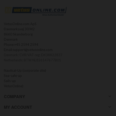
VetusOnline.com ApS
Danmarksvej 30 M2
8660 Skanderborg
Denmark
Phone:
+45 2594 2594
Email:
support@vetusonline.com
Denmark: CVR/VAT reg: DK38822837
Netherlands: BTW NL826147677B01
Nautical-Up (corporate site)
Sea-safe-up
Sails-up
VetusOnline)
COMPANY
MY ACCOUNT