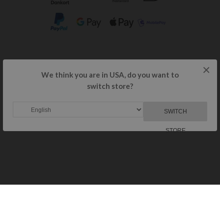
×
Copyright © 2024-2030 VetusOnline.com. All rights reserved.
We think you are in USA, do you want to
switch store?
SWITCH
STORE