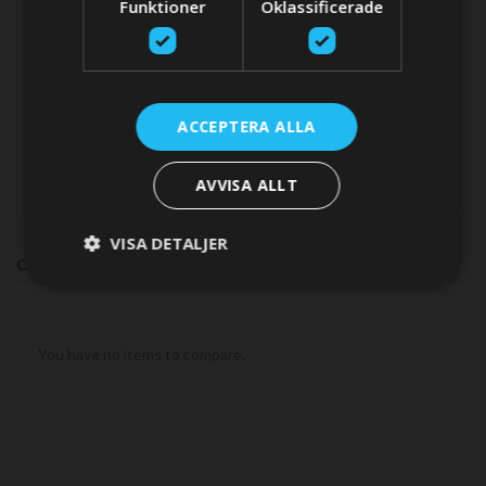
Funktioner
Oklassificerade
items
Zinc - MIL-A-18001K
3
ANODE TYPE
ACCEPTERA ALLA
items
Thruster anodes
3
AVVISA ALLT
VISA DETALJER
COMPARE PRODUCTS
You have no items to compare.