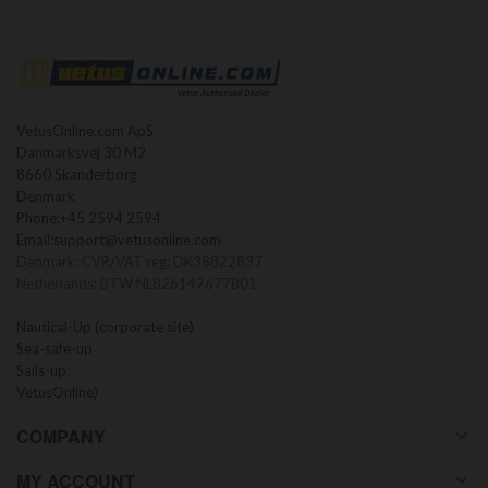
VetusOnline.com ApS
Danmarksvej 30 M2
8660 Skanderborg
Denmark
Phone:
+45 2594 2594
Email:
support@vetusonline.com
Denmark: CVR/VAT reg: DK38822837
Netherlands: BTW NL826147677B01
Nautical-Up (corporate site)
Sea-safe-up
Sails-up
VetusOnline)
COMPANY
MY ACCOUNT