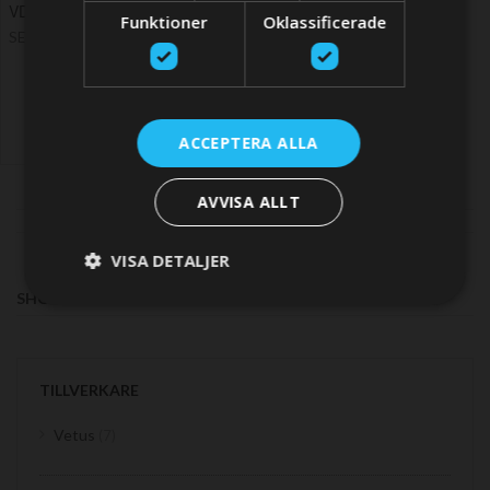
VD6.170/VD6.210
Funktioner
Oklassificerade
SEK 5952,12
ACCEPTERA ALLA
AVVISA ALLT
VISA DETALJER
SHOP BY
TILLVERKARE
items
Vetus
7