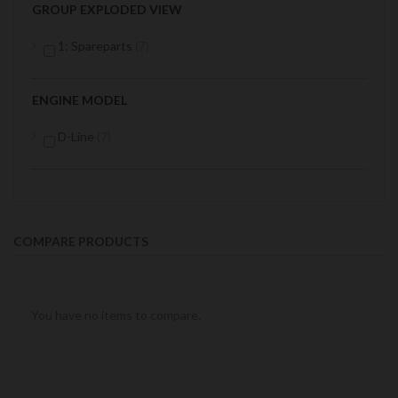
GROUP EXPLODED VIEW
items
1: Spareparts
7
ENGINE MODEL
items
D-Line
7
COMPARE PRODUCTS
You have no items to compare.