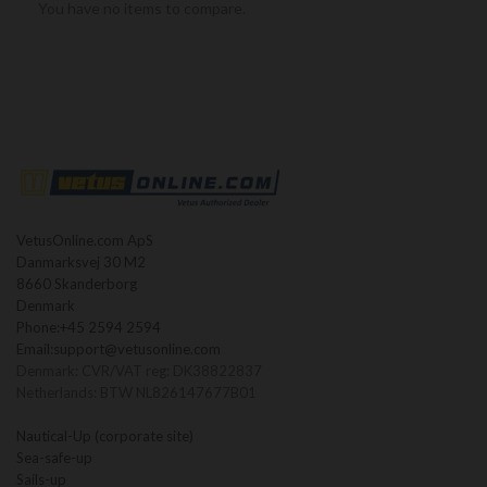
You have no items to compare.
VetusOnline.com ApS
Danmarksvej 30 M2
8660 Skanderborg
Denmark
Phone:
+45 2594 2594
Email:
support@vetusonline.com
Denmark: CVR/VAT reg: DK38822837
Netherlands: BTW NL826147677B01
Nautical-Up (corporate site)
Sea-safe-up
Sails-up