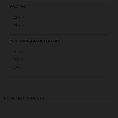
VOLT DC
items
12 V
4
items
24 V
4
INRE SLANGDIAMETER (MM)
items
76
4
items
102
2
items
178
2
COMPARE PRODUCTS