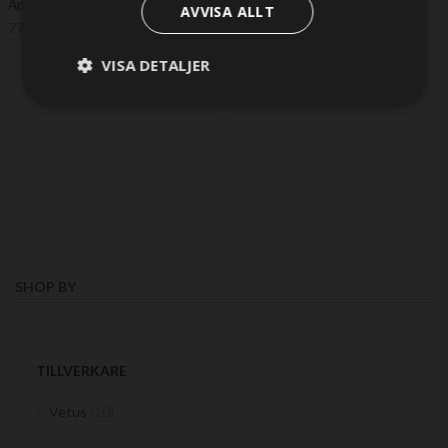
Adapter kit for VENT76
Adapter kit for VENT102
AVVISA ALLT
77,18 SEK
77,18 SEK
VISA DETALJER
SHOP BY
TILLVERKARE
items
Vetus
10