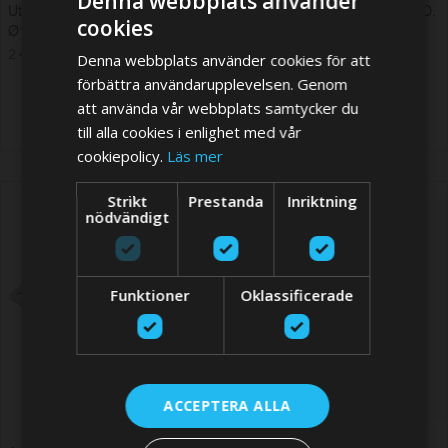
Denna webbplats använder
Utsugningsfläkt 12V – Slang I.D.
Utsugningsfläkt 24V – Slang I.D.
cookies
Ø178 mm
Ø178 mm
2 487,98 SEK
2 487,98 SEK
Denna webbplats använder cookies för att
förbättra användarupplevelsen. Genom
att använda vår webbplats samtycker du
till alla cookies i enlighet med vår
cookiepolicy.
Läs mer
Strikt
Prestanda
Inriktning
nödvändigt
Funktioner
Oklassificerade
ACCEPTERA ALLA