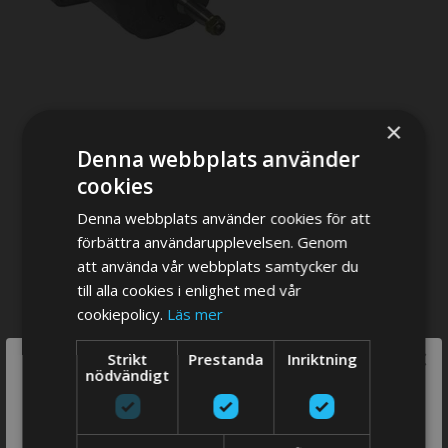
×
Denna webbplats använder
cookies
Denna webbplats använder cookies för att
Hydr. Power steering
förbättra användarupplevelsen. Genom
att använda vår webbplats samtycker du
till alla cookies i enlighet med vår
cookiepolicy.
Läs mer
×
Strikt
Prestanda
Inriktning
We think you are in USA, do you want to
nödvändigt
switch store?
SWITCH