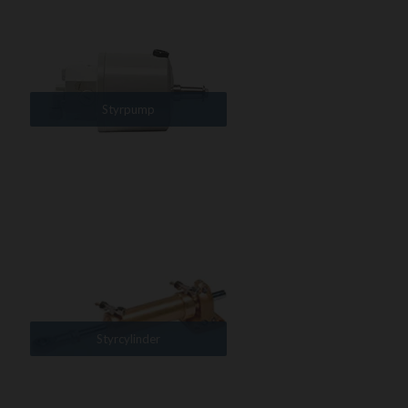
Styrpump
Styrcylinder