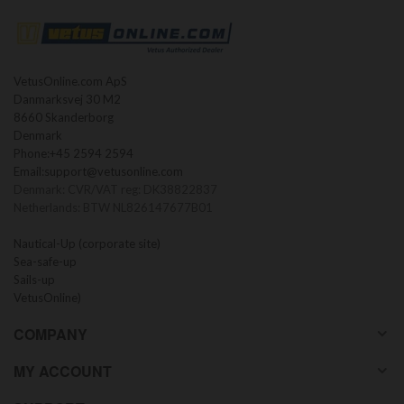
VetusOnline.com ApS
Danmarksvej 30 M2
8660 Skanderborg
Denmark
Phone:
+45 2594 2594
Email:
support@vetusonline.com
Denmark: CVR/VAT reg: DK38822837
Netherlands: BTW NL826147677B01
Nautical-Up (corporate site)
Sea-safe-up
Sails-up
VetusOnline)
COMPANY
MY ACCOUNT