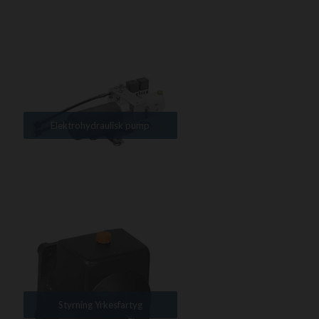
Elektrohydraulisk pump
Styrning Yrkesfartyg