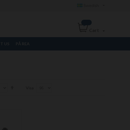
Swedish
Cart
T US
PÅ REA
Set
Visa
Descending
Direction