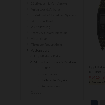
Båtfönster & Ventilation
Ankarspel & Ankare
Toalett & Dricksvatten System
Båt Stol & Bord
V-Utrustning
Safety & Communication
Motordelar
Thruster Reservdelar
Vattensport
Uppblåsbara Båtar
SUP's, Fun-Tubes & Kajakker
Uppblåsbar
SUP's
cm, komple
Fun Tubes
8 646,54 
Inflatable Kayaks
Erbjudandet g
Accessories
Outlet
Grid