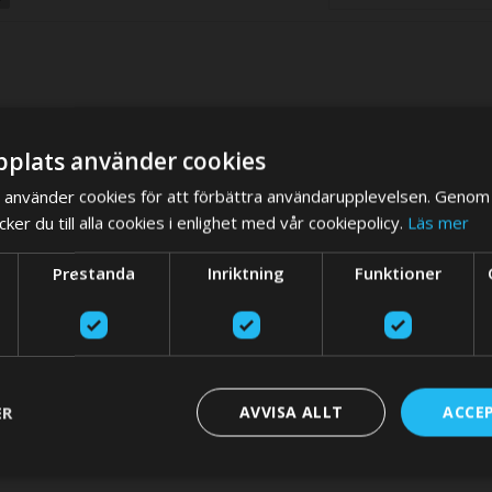
plats använder cookies
använder cookies för att förbättra användarupplevelsen. Genom 
er du till alla cookies i enlighet med vår cookiepolicy.
Läs mer
We think you are in USA, do you want to switch store?
Prestanda
Inriktning
Funktioner
SWITCH STO
ER
AVVISA ALLT
ACCE