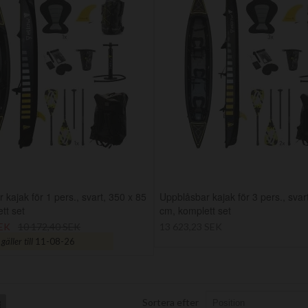
 kajak för 1 pers., svart, 350 x 85
Uppblåsbar kajak för 3 pers., svar
tt set
cm, komplett set
SEK
10 172,40 SEK
13 623,23 SEK
äller till
11-08-26
Sortera efter
List