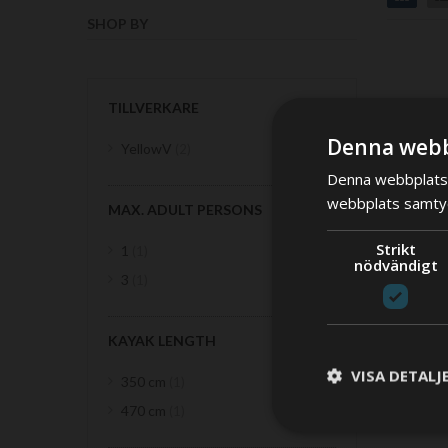
SHOP BY
TILLVERKARE
Denna webb
items
YellowV
2
Denna webbplats 
webbplats samtyck
MAX. ADULT PERSONS
Strikt
item
1
1
nödvändigt
item
3
1
KAYAK LENGTH
VISA DETALJ
item
350 cm
1
item
470 cm
1