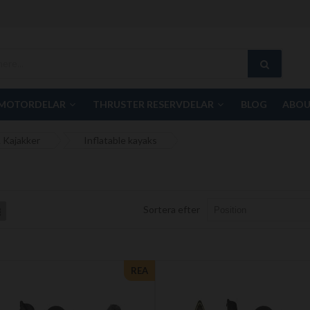
MOTORDELAR
THRUSTER RESERVDELAR
BLOG
ABOU
 Kajakker
Inflatable kayaks
Sortera efter
List
REA