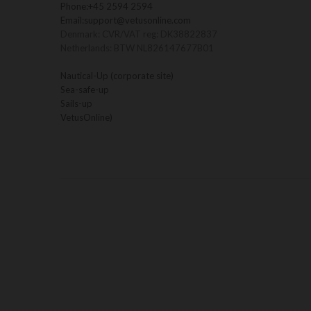
Phone:
+45 2594 2594
Email:
support@vetusonline.com
Denmark: CVR/VAT reg: DK38822837
Netherlands: BTW NL826147677B01
Nautical-Up (corporate site)
Sea-safe-up
Sails-up
VetusOnline)