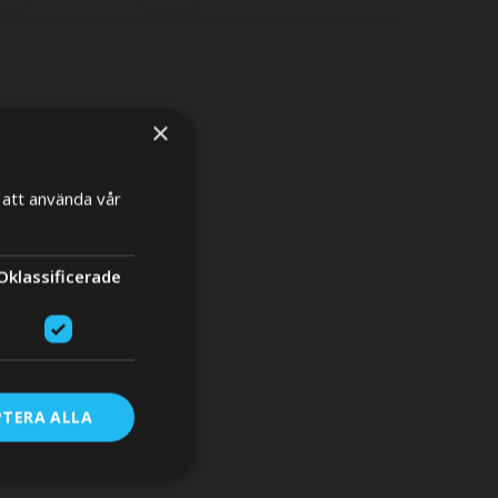
Descending
Direction
×
att använda vår
×
Oklassificerade
RE
PTERA ALLA