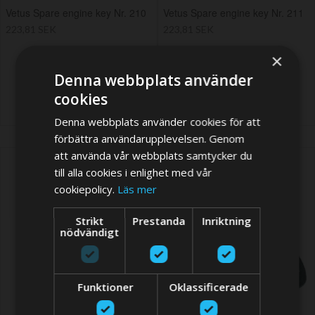
Vetus Spare engine key Nr. 210
Vetus Spare engine key Nr. 211
223,81 SEK
223,81 SEK
×
Denna webbplats använder
cookies
Denna webbplats använder cookies för att
förbättra användarupplevelsen. Genom
att använda vår webbplats samtycker du
till alla cookies i enlighet med vår
cookiepolicy.
Läs mer
Strikt
Prestanda
Inriktning
nödvändigt
Funktioner
Oklassificerade