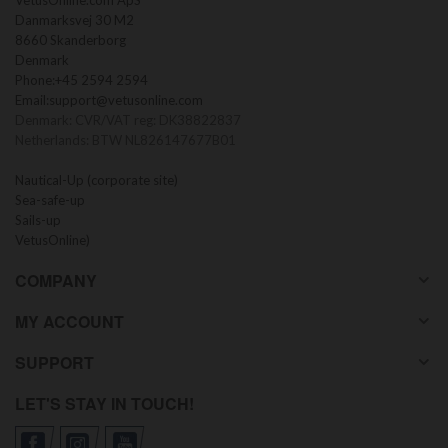
VetusOnline.com ApS
Danmarksvej 30 M2
8660 Skanderborg
Denmark
Phone:
+45 2594 2594
Email:
support@vetusonline.com
Denmark: CVR/VAT reg: DK38822837
Netherlands: BTW NL826147677B01
Nautical-Up (corporate site)
Sea-safe-up
Sails-up
VetusOnline)
COMPANY
MY ACCOUNT
SUPPORT
LET'S STAY IN TOUCH!