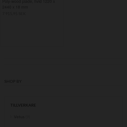
Poly-wood plade, hvid 1220 x
2440 x 18 mm
7 915,95 SEK
SHOP BY
TILLVERKARE
items
Vetus
9