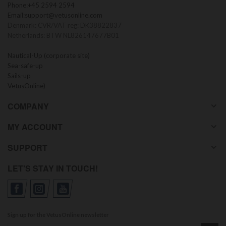
Phone:
+45 2594 2594
Email:
support@vetusonline.com
Denmark: CVR/VAT reg: DK38822837
Netherlands: BTW NL826147677B01
Nautical-Up (corporate site)
Sea-safe-up
Sails-up
VetusOnline)
COMPANY
MY ACCOUNT
SUPPORT
LET'S STAY IN TOUCH!
Sign up for the VetusOnline newsletter
Sign up for our newsletter