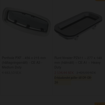
Porthole PXF - 456 x 215 mm
Runt fönster PZ611 – 277 x 140
(håltagningsmått) - CE A3 -
mm (hålmått) – CE A1 – Heavy
Medium Duty
Duty
4 483,50 SEK
2 134,44 SEK
2 425,50 SEK
Erbjudandet gäller till
09-08-
26