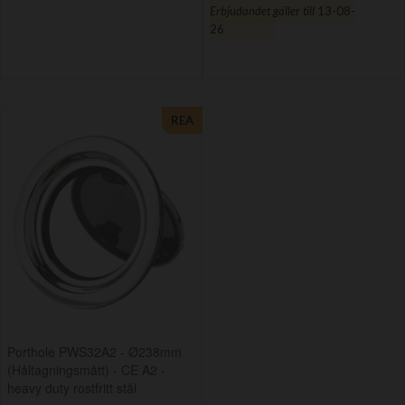
Erbjudandet gäller till
13-08-
26
REA
Porthole PWS32A2 - Ø238mm
(Håltagningsmått) - CE A2 -
heavy duty rostfritt stål