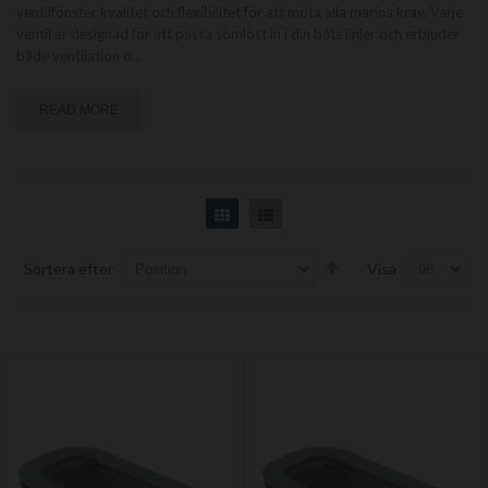
ventilfönster kvalitet och flexibilitet för att möta alla marina krav. Varje
ventil är designad för att passa sömlöst in i din båts linjer och erbjuder
både ventilation o
...
READ MORE
Grid
List
Set
Sortera efter
Visa
Descending
Direction