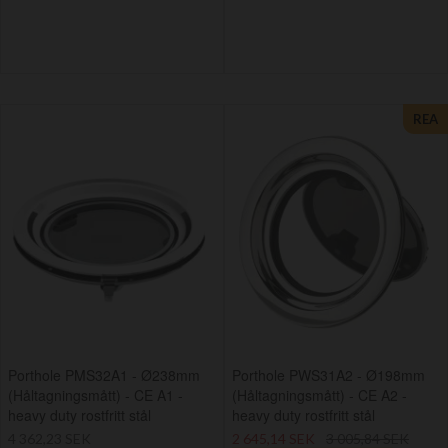
REA
Porthole PMS32A1 - Ø238mm
Porthole PWS31A2 - Ø198mm
(Håltagningsmått) - CE A1 -
(Håltagningsmått) - CE A2 -
heavy duty rostfritt stål
heavy duty rostfritt stål
4 362,23 SEK
2 645,14 SEK
3 005,84 SEK