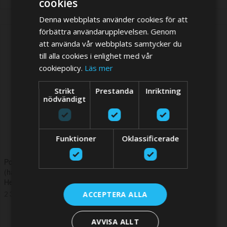
cookies
Denna webbplats använder cookies för att
förbättra användarupplevelsen. Genom
att använda vår webbplats samtycker du
till alla cookies i enlighet med vår
cookiepolicy.
Läs mer
Strikt
Prestanda
Inriktning
nödvändigt
Funktioner
Oklassificerade
Porthole PW201 - Ø174 mm
Porthole PW211 - Ø196 mm
(håltagningsmått) - CE A1 -
(håltagningsmått) - CE A1 -
Heavy Duty
Heavy Duty
ACCEPTERA ALLA
2 340,98 SEK
2 425,50 SEK
AVVISA ALLT