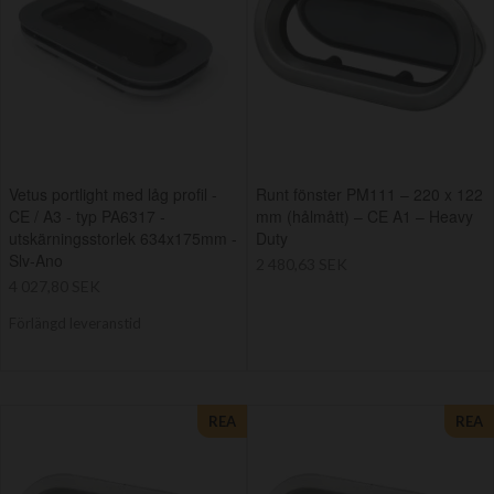
Vetus portlight med låg profil -
Runt fönster PM111 – 220 x 122
CE / A3 - typ PA6317 -
mm (hålmått) – CE A1 – Heavy
utskärningsstorlek 634x175mm -
Duty
Slv-Ano
2 480,63 SEK
4 027,80 SEK
Förlängd leveranstid
REA
REA