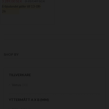
3 289,00 SEK
3 737,49 SEK
Erbjudandet gäller till
13-08-
26
SHOP BY
TILLVERKARE
items
Vetus
33
YTTERMÅTT A X B (MM)