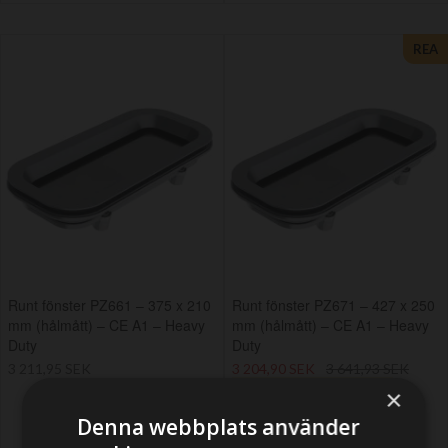
REA
Runt fönster PZ661 – 375 x 210
Runt fönster PZ671 – 427 x 250
mm (hålmått) – CE A1 – Heavy
mm (hålmått) – CE A1 – Heavy
Duty
Duty
3 211,95 SEK
3 204,90 SEK
3 641,93 SEK
Erbjudandet gäller till
12-08-
×
26
Denna webbplats använder