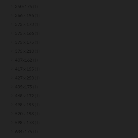
item
350x175
1
item
366 x 196
1
item
373 x 173
1
item
375 x 166
1
item
375 x 175
1
item
375 x 210
1
item
407x162
1
item
417 x 155
1
item
427 x 250
1
item
435x175
1
item
468 x 172
1
item
498 x 195
1
item
520 x 193
1
item
598 x 173
1
item
634x175
1