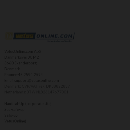
VetusOnline.com ApS
Danmarksvej 30 M2
8660 Skanderborg
Denmark
Phone:
+45 2594 2594
Email:
support@vetusonline.com
Denmark: CVR/VAT reg: DK38822837
Netherlands: BTW NL826147677B01
Nautical-Up (corporate site)
Sea-safe-up
Sails-up
VetusOnline)