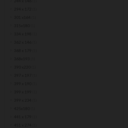
item
244 x 146
1
item
294 x 172
1
item
301 x164
1
item
315x180
1
item
334 x 198
1
item
362 x 146
1
item
368 x 179
1
item
368x193
1
item
390 x220
1
item
397 x 197
1
item
399 x 190
1
item
399 x 199
1
item
399 x 234
1
item
425x180
1
item
441 x 179
1
item
451 x 274
1