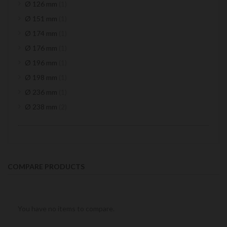
item
Ø 126 mm
1
item
Ø 151 mm
1
item
Ø 174 mm
1
item
Ø 176 mm
1
item
Ø 196 mm
1
item
Ø 198 mm
1
item
Ø 236 mm
1
items
Ø 238 mm
2
COMPARE PRODUCTS
You have no items to compare.