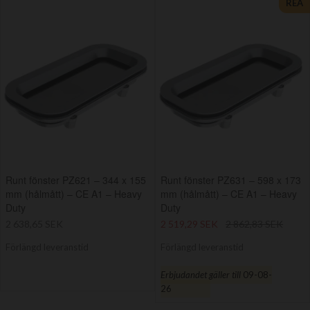
REA
Runt fönster PZ621 – 344 x 155
Runt fönster PZ631 – 598 x 173
mm (hålmått) – CE A1 – Heavy
mm (hålmått) – CE A1 – Heavy
Duty
Duty
2 638,65 SEK
2 519,29 SEK
2 862,83 SEK
Förlängd leveranstid
Förlängd leveranstid
Erbjudandet gäller till
09-08-
26