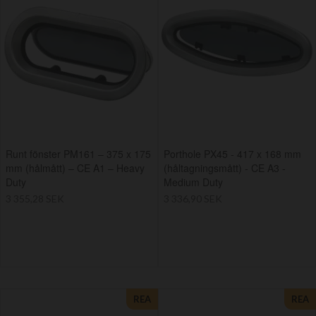
Runt fönster PM161 – 375 x 175
Porthole PX45 - 417 x 168 mm
mm (hålmått) – CE A1 – Heavy
(håltagningsmått) - CE A3 -
Duty
Medium Duty
3 355,28 SEK
3 336,90 SEK
REA
REA