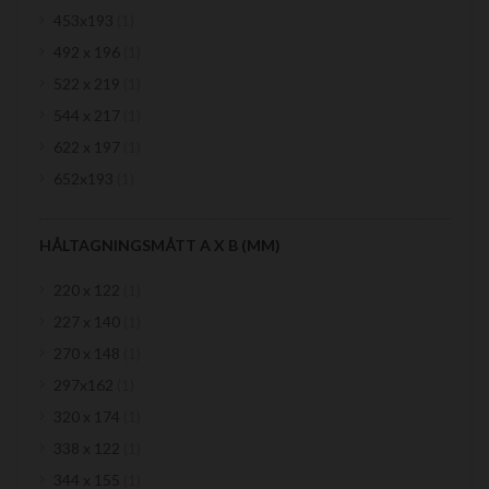
item
453x193
1
item
492 x 196
1
item
522 x 219
1
item
544 x 217
1
item
622 x 197
1
item
652x193
1
HÅLTAGNINGSMÅTT A X B (MM)
item
220 x 122
1
item
227 x 140
1
item
270 x 148
1
item
297x162
1
item
320 x 174
1
item
338 x 122
1
item
344 x 155
1