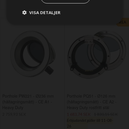
VISA DETALJER
REA
Porthole PW221 - Ø236 mm
Porthole PQ51 - Ø126 mm
(håltagningsmått) - CE A1 -
(håltagningsmått) - CE A2 -
Heavy Duty
Heavy Duty rostfritt stål
2 759,93 SEK
1 683,74 SEK
1 830,15 SEK
Erbjudandet gäller till
11-08-
26