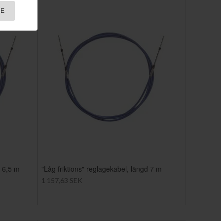
RE
d 6,5 m
"Låg friktions" reglagekabel, längd 7 m
1 157,63 SEK