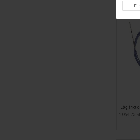
"Låg frikt
1 054,73 