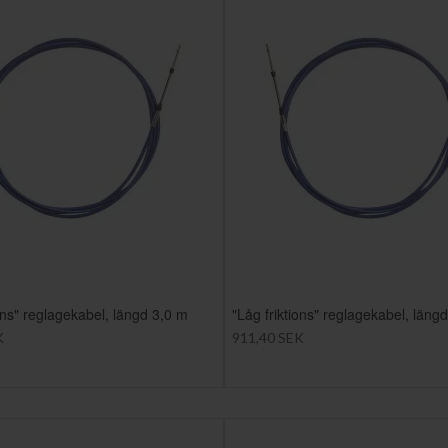
ions" reglagekabel, längd 3,0 m
"Låg friktions" reglagekabel, läng
K
911,40 SEK