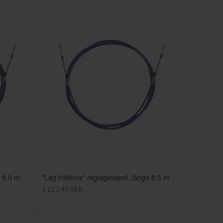
d 8,0 m
"Låg friktions" reglagekabel, längd 8,5 m
1 227,45 SEK