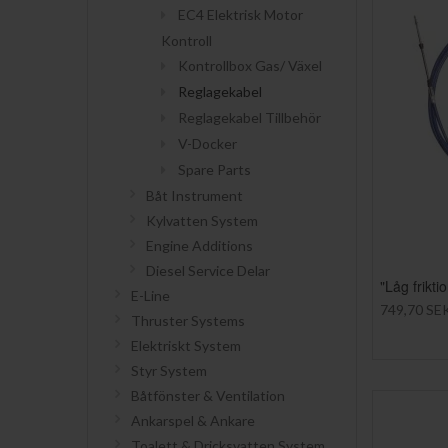
EC4 Elektrisk Motor
Kontroll
Kontrollbox Gas/ Växel
Reglagekabel
Reglagekabel Tillbehör
V-Docker
Spare Parts
Båt Instrument
Kylvatten System
Engine Additions
Diesel Service Delar
"Låg frikt
E-Line
749,70 SE
Thruster Systems
Elektriskt System
Styr System
Båtfönster & Ventilation
Ankarspel & Ankare
Toalett & Dricksvatten System