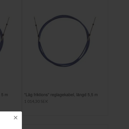
d 5 m
"Låg friktions" reglagekabel, längd 5,5 m
1 014,30 SEK
×