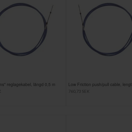
ions" reglagekabel, längd 0,5 m
Low Friction push/pull cable, leng
K
760,73 SEK