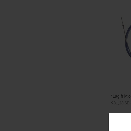
"Låg frikt
981,23 SE