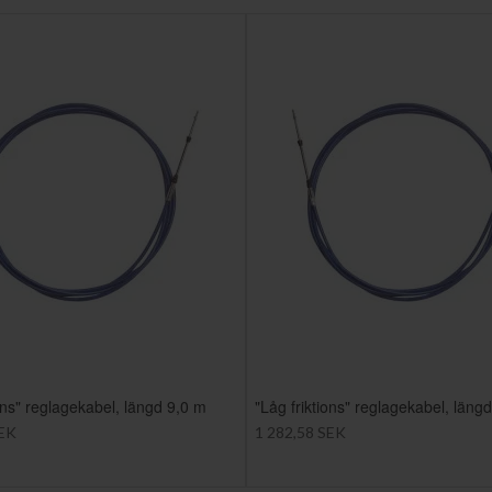
ions" reglagekabel, längd 9,0 m
"Låg friktions" reglagekabel, läng
SEK
1 282,58 SEK