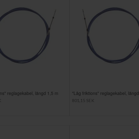
ions" reglagekabel, längd 1,5 m
"Låg friktions" reglagekabel, läng
K
801,15 SEK