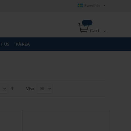
Swedish
Cart
T US
PÅ REA
Set
Visa
Descending
Direction