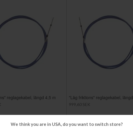
ions" reglagekabel, längd 4,5 m
"Låg friktions" reglagekabel, läng
K
999,60 SEK
We think you are in USA, do you want to switch store?