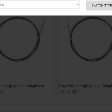
SWITCH STO
ions" reglagekabel, längd 6 m
"Låg friktions" reglagekabel, läng
SEK
1 084,13 SEK