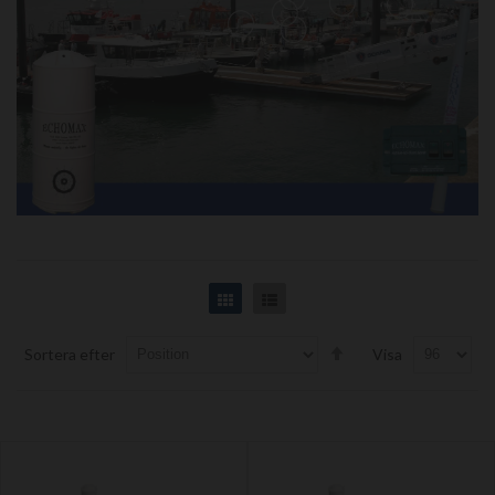
Grid
List
Set
Sortera efter
Visa
Descending
Direction