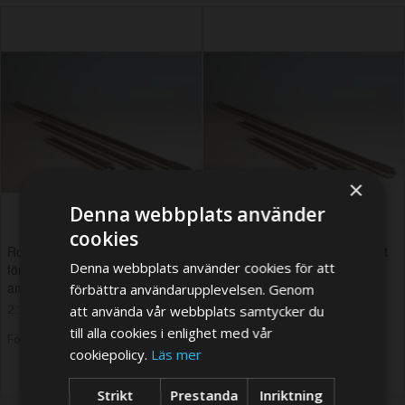
×
Denna webbplats använder
cookies
Rostfri 100 cm förlängningsmast
Rostfri 30 cm förlängningsmast
Denna webbplats använder cookies för att
för Echomax Active och
för Echomax Active och
antenner med 1/14 gänga
antenner med 1/14 gänga
förbättra användarupplevelsen. Genom
2 197,65 SEK
1 609,65 SEK
att använda vår webbplats samtycker du
till alla cookies i enlighet med vår
Förlängd leveranstid
Förlängd leveranstid
cookiepolicy.
Läs mer
Strikt
Prestanda
Inriktning