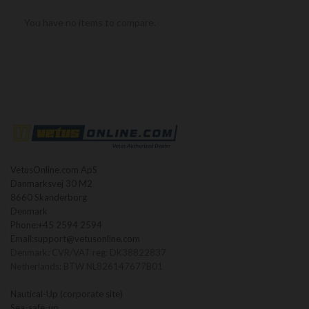
You have no items to compare.
VetusOnline.com ApS
Danmarksvej 30 M2
8660 Skanderborg
Denmark
Phone:
+45 2594 2594
Email:
support@vetusonline.com
Denmark: CVR/VAT reg: DK38822837
Netherlands: BTW NL826147677B01
Nautical-Up (corporate site)
Sea-safe-up