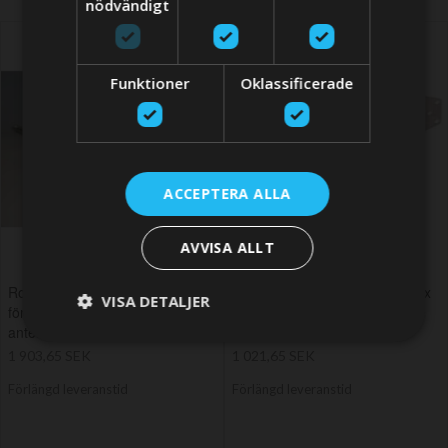
nödvändigt
Funktioner
Oklassificerade
ACCEPTERA ALLA
AVVISA ALLT
Rostfri 60 cm förlängningsmast
Rostfritt mastfäste för Echomax
VISA DETALJER
för Echomax Active och
Active radarreflektor med 1/14
antenner med 1/14 gänga
gänga
1 903,65 SEK
1 021,65 SEK
Förlängd leveranstid
Förlängd leveranstid