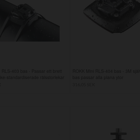
RLS-403 bas - Passar ett brett
ROKK Mini RLS-404 bas - 3M själ
cke-standardiserade rälsstorlekar
bas passar alla plana ytor
K
316,05 SEK