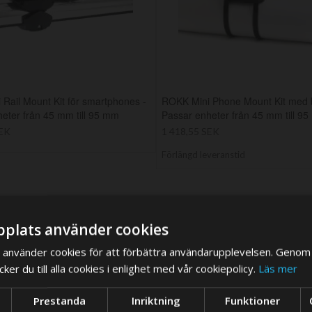
Rail Mount Kit för smartphones -
ROKK Mini Phone Mount Kit med 
eter från 45 mm till 95 mm
Passar enheter från 45 mm till 9
SEK
1 418,55 SEK
Förlängd leveranstid
plats använder cookies
använder cookies för att förbättra användarupplevelsen. Genom 
er du till alla cookies i enlighet med vår cookiepolicy.
Läs mer
We think you are in USA, do you want to switch store?
Prestanda
Inriktning
Funktioner