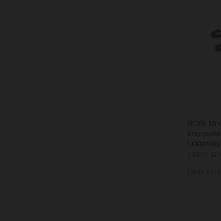
ROKK Mini 
fixturpunk
fullständig
242,55 SE
Förlängd le