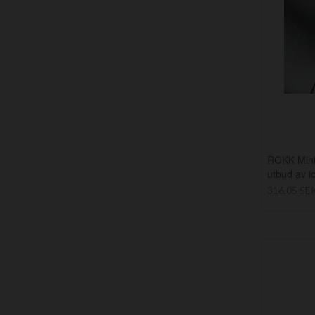
ROKK Mini 
utbud av i
316,05 SE