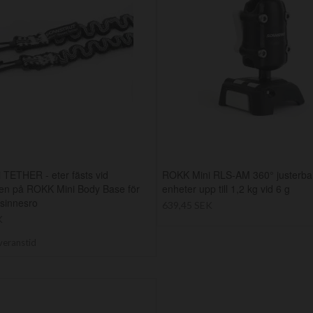
TETHER - eter fästs vid
ROKK Mini RLS-AM 360° justerbar
ten på ROKK Mini Body Base för
enheter upp till 1,2 kg vid 6 g
 sinnesro
639,45 SEK
K
veranstid