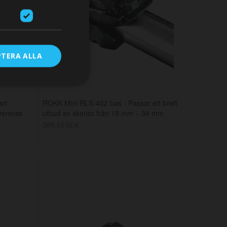
RE
PTERA ALLA
art
ROKK Mini RLS-402 bas - Passar ett brett
evereras
utbud av skenor från 19 mm – 34 mm
389,55 SEK