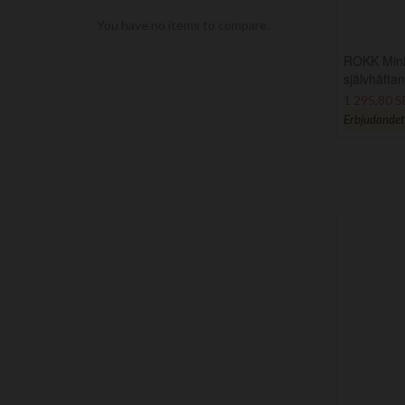
You have no items to compare.
ROKK Mini 
självhäfta
1 295,80 
Erbjudandet g