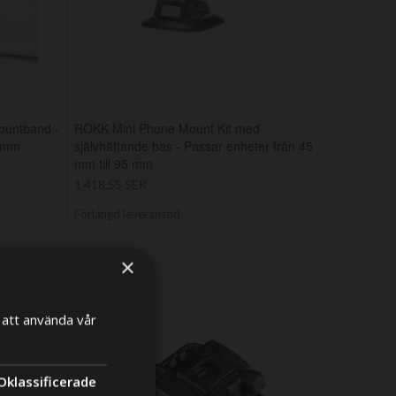
buntband -
ROKK Mini Phone Mount Kit med
5 mm
självhäftande bas - Passar enheter från 45
mm till 95 mm
1 418,55 SEK
Förlängd leveranstid
×
att använda vår
×
Oklassificerade