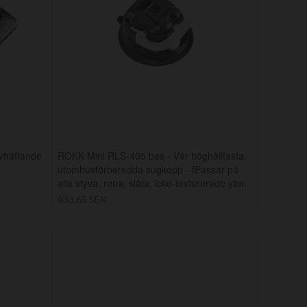
vhäftande
ROKK Mini RLS-405 bas - Vår höghållfasta,
utomhusförberedda sugkopp - fPassar på
alla styva, rena, släta, icke-texturerade ytor.
433,65 SEK