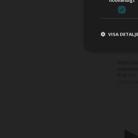
VISA DETALJ
ROKK mini
sugkoppsb
till 95 mm
1 565,55 