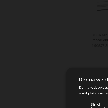
ROKK Mini 
Passar enh
1 506,75 
Denna webb
Denna webbplats 
webbplats samtyck
Strikt
nödvändigt