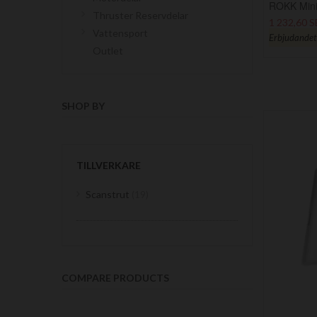
ROKK Mini 
Thruster Reservdelar
1 232,60 
Vattensport
Erbjudandet g
Outlet
SHOP BY
TILLVERKARE
items
Scanstrut
19
COMPARE PRODUCTS