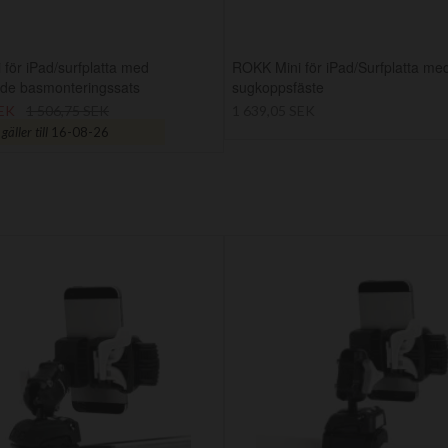
för iPad/surfplatta med
ROKK Mini för iPad/Surfplatta me
nde basmonteringssats
sugkoppsfäste
SEK
1 506,75 SEK
1 639,05 SEK
äller till
16-08-26