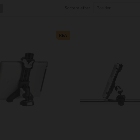
Sortera efter
List
REA