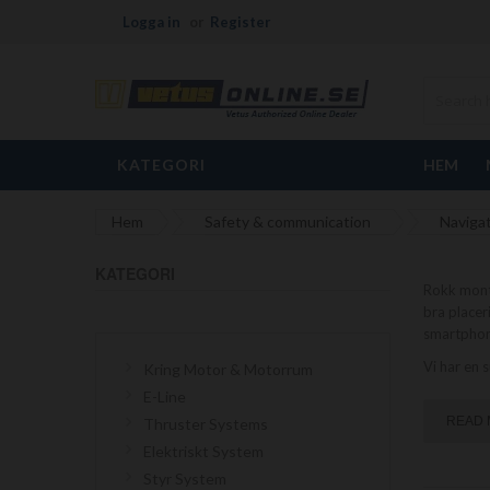
Logga in
Register
KATEGORI
HEM
Hem
Safety & communication
Navigat
KATEGORI
Rokk monte
bra placer
smartphon
Vi har en s
Kring Motor & Motorrum
E-Line
READ
Thruster Systems
Elektriskt System
Styr System