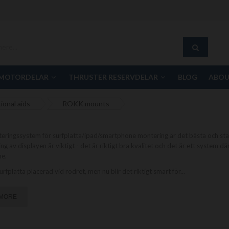
MOTORDELAR
THRUSTER RESERVDELAR
BLOG
ABOU
ional aids
ROKK mounts
ringssystem för surfplatta/ipad/smartphone montering är det bästa och star
ing av displayen är viktigt - det är riktigt bra kvalitet och det är ett system d
e.
urfplatta placerad vid rodret, men nu blir det riktigt smart för
...
 MORE