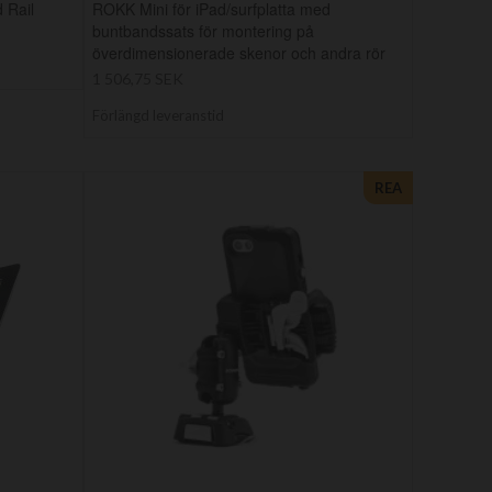
 Rail
ROKK Mini för iPad/surfplatta med
buntbandssats för montering på
överdimensionerade skenor och andra rör
1 506,75 SEK
Förlängd leveranstid
REA