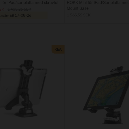
för iPad/surfplatta med skruvfot
ROKK Mini för iPad/Surfplatta med
Mount Base
SEK
1 433,25 SEK
1 565,55 SEK
äller till
17-08-26
REA