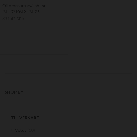
Oil pressure switch for
P4.17/19/42, P4.25
631,43 SEK
SHOP BY
TILLVERKARE
items
Vetus
10