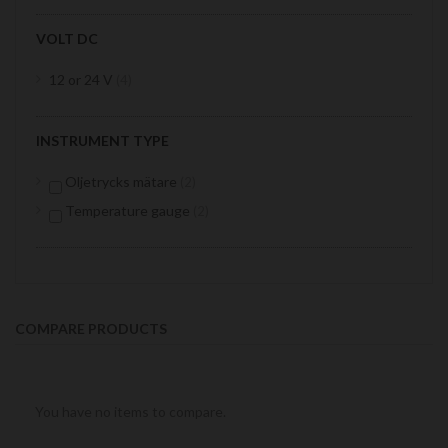
VOLT DC
items
12 or 24 V
4
INSTRUMENT TYPE
items
Oljetrycks mätare
2
items
Temperature gauge
2
COMPARE PRODUCTS
You have no items to compare.