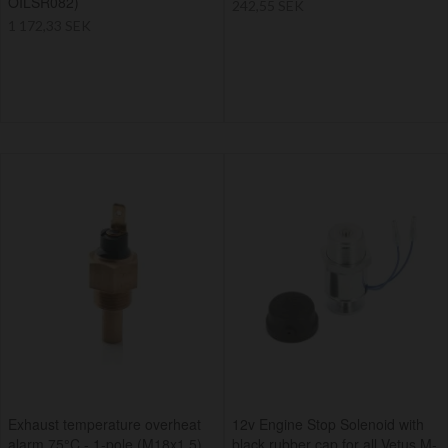
OILSR082)
242,55 SEK
1 172,33 SEK
Exhaust temperature overheat
12v Engine Stop Solenoid with
alarm 75°C - 1-pole (M18x1.5)
black rubber cap for all Vetus M-