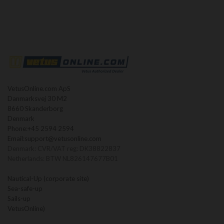
VetusOnline.com ApS
Danmarksvej 30 M2
8660 Skanderborg
Denmark
Phone:
+45 2594 2594
Email:
support@vetusonline.com
Denmark: CVR/VAT reg: DK38822837
Netherlands: BTW NL826147677B01
Nautical-Up (corporate site)
Sea-safe-up
Sails-up
VetusOnline)