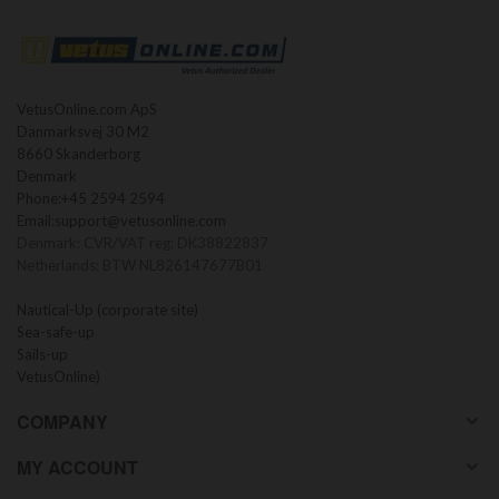
VetusOnline.com ApS
Danmarksvej 30 M2
8660 Skanderborg
Denmark
Phone:
+45 2594 2594
Email:
support@vetusonline.com
Denmark: CVR/VAT reg: DK38822837
Netherlands: BTW NL826147677B01
Nautical-Up (corporate site)
Sea-safe-up
Sails-up
VetusOnline)
COMPANY
MY ACCOUNT