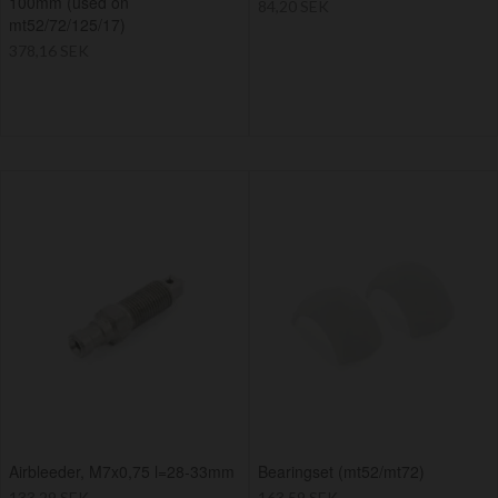
100mm (used on
84,20 SEK
mt52/72/125/17)
378,16 SEK
Airbleeder, M7x0,75 l=28-33mm
Bearingset (mt52/mt72)
133,29 SEK
163,59 SEK