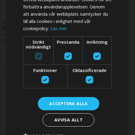
förbättra användarupplevelsen. Genom
att använda vår webbplats samtycker du
till alla cookies i enlighet med vår
Overhaul seal kit for Vetus
Overhaul seal kit for Vetus
cookiepolicy.
Läs mer
MTC30 Stering cylinder (steering
pumps MTP151 & MTP191
ram)
301,68 SEK
Strikt
Prestanda
Inriktning
459,54 SEK
nödvändigt
Funktioner
Oklassificerade
ACCEPTERA ALLA
AVVISA ALLT