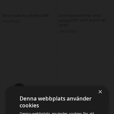
Set of seals for cylinder ob85
Overhaul seal kit for Vetus
pumps HTP..;HTP..R;HTP..RT;
596,34 SEK
HTPT
540,23 SEK
×
Denna webbplats använder
cookies
Denna webbplats använder cookies för att