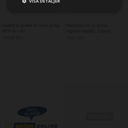
VISA DETALJER
Gasket & Sealkit for helm pump
Paperseal for st. pump
MTP 30-140
mtp063/mtp089, 150mm
256,08 SEK
70,15 SEK