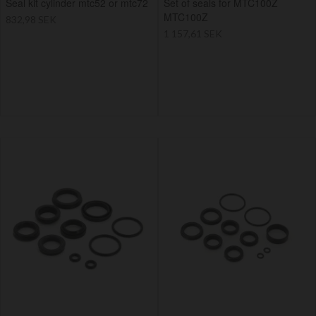
Seal kit cylinder mtc52 or mtc72
Set of seals for MTC100Z
MTC100Z
832,98 SEK
1 157,61 SEK