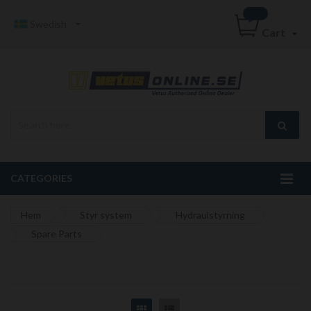
Swedish
Cart
CATEGORIES
Hem
Styr system
Hydraulstyrning
Spare Parts
Grid
List