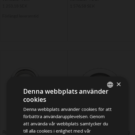
1 253,18 SEK
1 576,58 SEK
Förlängd leveranstid
×
Denna webbplats använder
cookies
ENGLISH
Denna webbplats använder cookies för att
ENGLISH
förbättra användarupplevelsen. Genom
GERMAN
att använda vår webbplats samtycker du
till alla cookies i enlighet med vår
SWEDISH
Ring and nut S/S 316 for cowl
Set ss screw ring with deck ring