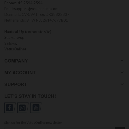
Phone:
+45 2594 2594
Email:
support@vetusonline.com
Denmark: CVR/VAT reg: DK38822837
Netherlands: BTW NL826147677B01
Nautical-Up (corporate site)
Sea-safe-up
Sails-up
VetusOnline)
COMPANY
MY ACCOUNT
SUPPORT
LET'S STAY IN TOUCH!
Sign up for the VetusOnline newsletter
Sign up for our newsletter