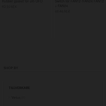
Rubber gasket for ufo UFO
Switch for FAN12 /FAN24 FAN12
+ FAN24
42,10 SEK
69,46 SEK
SHOP BY
TILLVERKARE
items
Vetus
9