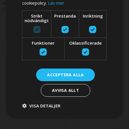
cookiepolicy.
Läs mer
ventilator Donal/Jerr
for DONALD en JERRY
DANISH
1 117,20 SEK
861,01 SEK
Strikt
Prestanda
Inriktning
nödvändigt
Funktioner
Oklassificerade
ACCEPTERA ALLA
AVVISA ALLT
VISA DETALJER