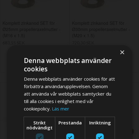
Komplett zinkanod SET för
Komplett zinkanod SET för
Ø25mm propelleraxelmutter -
Ø30mm propelleraxelmutter -
(M16 x 1.5)
(M20 x 1.5)
683,55 SEK
720,30 SEK
×
Denna webbplats använder
cookies
Denna webbplats använder cookies för att
förbättra användarupplevelsen. Genom
att använda vår webbplats samtycker du
till alla cookies i enlighet med vår
cookiepolicy.
Läs mer
Strikt
Prestanda
Inriktning
nödvändigt