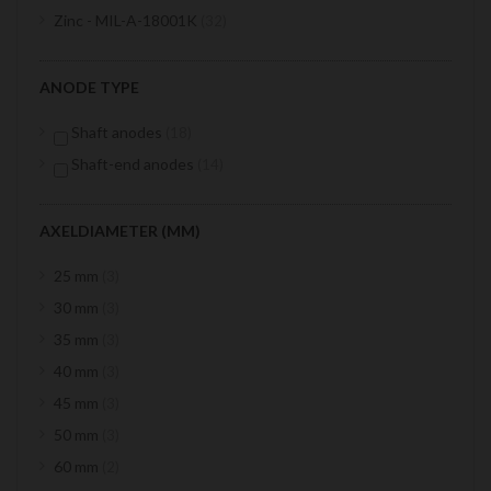
items
Zinc - MIL-A-18001K
32
ANODE TYPE
items
Shaft anodes
18
items
Shaft-end anodes
14
AXELDIAMETER (MM)
items
25 mm
3
items
30 mm
3
items
35 mm
3
items
40 mm
3
items
45 mm
3
items
50 mm
3
items
60 mm
2