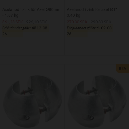
Axelanod i zink för Axel Ø60mm
Axelanod i zink för axel Ø1" -
- 1.87 kg
0.40 kg
861,28 SEK
926,10 SEK
270,00 SEK
290,33 SEK
Erbjudandet gäller till
12-08-
Erbjudandet gäller till
09-08-
26
26
REA