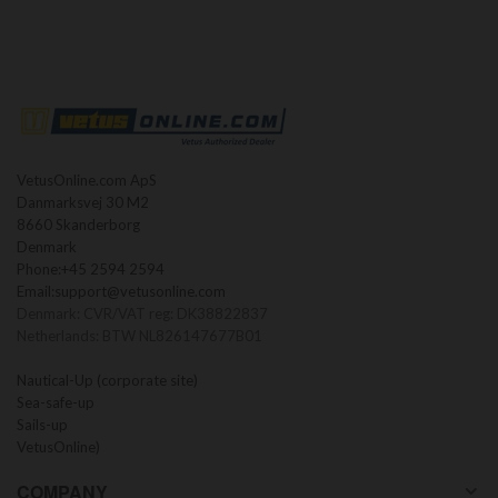
VetusOnline.com ApS
Danmarksvej 30 M2
8660 Skanderborg
Denmark
Phone:
+45 2594 2594
Email:
support@vetusonline.com
Denmark: CVR/VAT reg: DK38822837
Netherlands: BTW NL826147677B01
Nautical-Up (corporate site)
Sea-safe-up
Sails-up
VetusOnline)
COMPANY