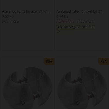
Axelanod i zink för axel Ø1¼" -
Axelanod i zink för axel Ø1½" -
0.53 kg
0.74 kg
253,58 SEK
393,04 SEK
422,63 SEK
Erbjudandet gäller till
08-08-
26
REA
REA