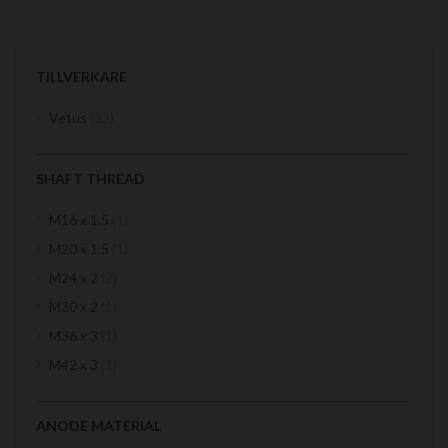
TILLVERKARE
items
Vetus
32
SHAFT THREAD
item
M16 x 1.5
1
item
M20 x 1.5
1
items
M24 x 2
2
item
M30 x 2
1
item
M36 x 3
1
item
M42 x 3
1
ANODE MATERIAL