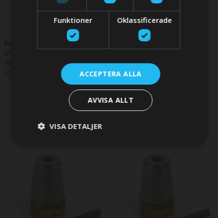
Funktioner
Oklassificerade
Komplett zinkanod SET för
Komplett zinkanod SET för
Ø35mm propelleraxelmutter -
Ø40mm propelleraxelmutter -
(M24 x 2)
(M24 x 2)
ACCEPTERA ALLA
837,90 SEK
1 062,08 SEK
AVVISA ALLT
VISA DETALJER