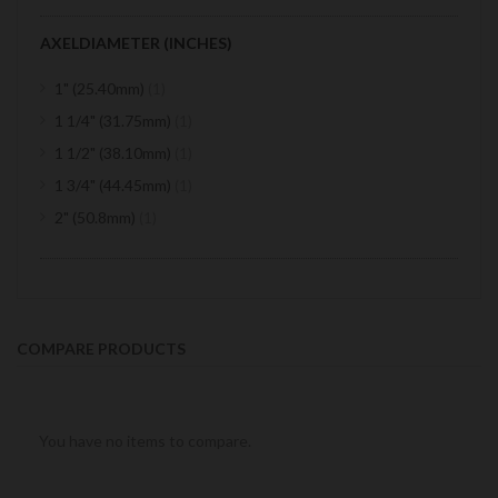
AXELDIAMETER (INCHES)
item
1" (25.40mm)
1
item
1 1/4" (31.75mm)
1
item
1 1/2" (38.10mm)
1
item
1 3/4" (44.45mm)
1
item
2" (50.8mm)
1
COMPARE PRODUCTS
You have no items to compare.