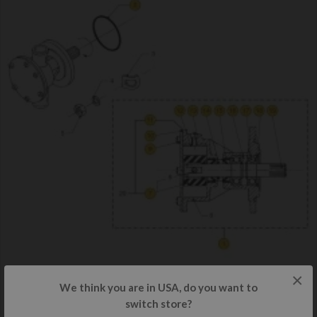
×
We think you are in USA, do you want to
switch store?
Vetus M2.04- M2.06 - M2.C5 - M2.D5 Seawater pump