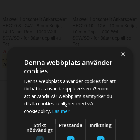
Maxwell Horisontellt Ankarspelet
Maxwell Horisontellt Ankarspelet
HRC10-8 - 24V - 8 mm Kedja,
HRC10-10 - 12V - 10 mm Kedja,
14-16 mm Rep - 1000 Watt -
16 mm Rep - 1200 Watt -
SCW/SD - för Båtar upp till 40
SCW/SD - för Båtar upp till 55
Fot
Fot
20 658,20 SEK
24 593,10 SEK
26 566,58 SEK
×
Erbjudandet gäller till
10-08-
Denna webbplats använder
26
cookies
Denna webbplats använder cookies för att
förbättra användarupplevelsen. Genom
att använda vår webbplats samtycker du
till alla cookies i enlighet med vår
cookiepolicy.
Läs mer
Strikt
Prestanda
Inriktning
nödvändigt