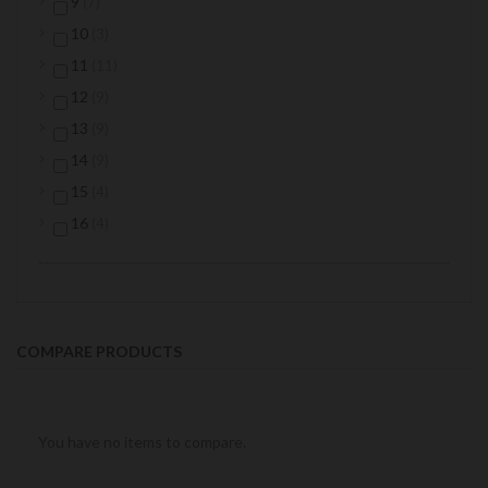
items
9
7
items
10
3
items
11
11
items
12
9
items
13
9
items
14
9
items
15
4
items
16
4
COMPARE PRODUCTS
You have no items to compare.