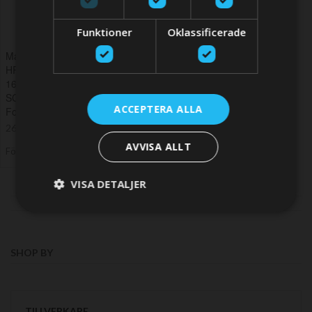
Funktioner
Oklassificerade
Maxwell Horisontellt Ankarspelet
HRC10-10 - 24V - 10 mm Kedja,
16 mm Rep - 1200 Watt -
SCW/SD - för Båtar upp till 55
ACCEPTERA ALLA
Fot
26 566,58 SEK
AVVISA ALLT
Förlängd leveranstid
VISA DETALJER
SHOP BY
TILLVERKARE