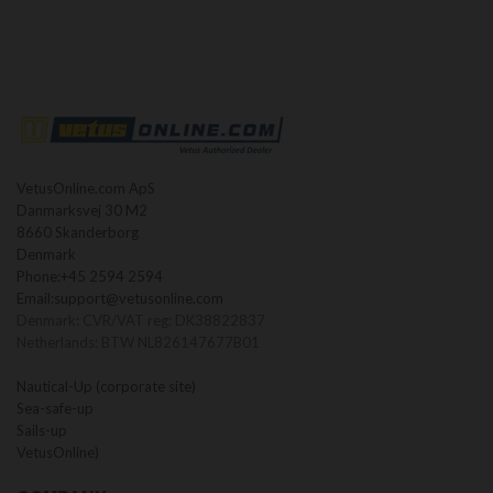
VetusOnline.com ApS
Danmarksvej 30 M2
8660 Skanderborg
Denmark
Phone:
+45 2594 2594
Email:
support@vetusonline.com
Denmark: CVR/VAT reg: DK38822837
Netherlands: BTW NL826147677B01
Nautical-Up (corporate site)
Sea-safe-up
Sails-up
VetusOnline)