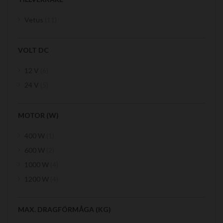
items
Vetus
11
VOLT DC
items
12 V
6
items
24 V
5
MOTOR (W)
item
400 W
1
items
600 W
2
items
1000 W
4
items
1200 W
4
MAX. DRAGFÖRMÅGA (KG)