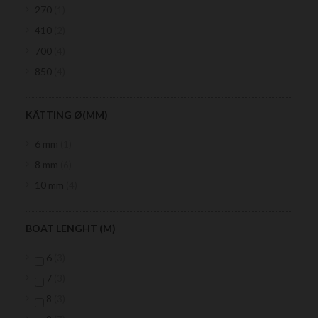
item
270
1
items
410
2
items
700
4
items
850
4
KÄTTING Ø(MM)
item
6 mm
1
items
8 mm
6
items
10 mm
4
BOAT LENGHT (M)
items
6
3
items
7
3
items
8
3