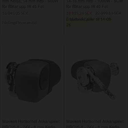
mm Kedja, 14 mm Rep - 600W
14-16 mm Rep - 1000W - SCW
för Båtar upp till 45 Fot
för Båtar upp till 40 Fot
16 045,05 SEK
18 815,26 SEK
22 399,13 SEK
Erbjudandet gäller till
14-08-
Förlängd leveranstid
26
Maxwell Horisontell Ankarspelet
Maxwell Horisontell Ankarspelet
HRC10-8 - 24V - 8 mm Kedja,
HRC10-8 - 24V - 8 mm Kedja,