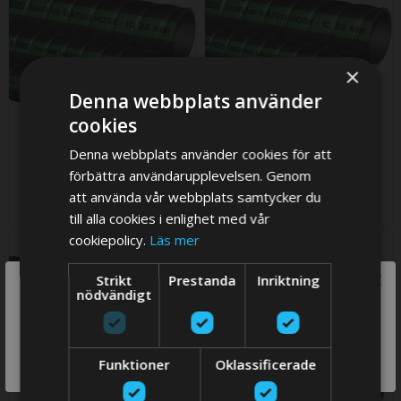
×
Denna webbplats använder
cookies
Denna webbplats använder cookies för att
Kylvattenslang, ID Ø19 mm
Kylvattenslang, ID Ø32 mm
- (pris/m)
(pris/m)
förbättra användarupplevelsen. Genom
374,85 SEK
466,73 SEK
att använda vår webbplats samtycker du
till alla cookies i enlighet med vår
cookiepolicy.
Läs mer
×
Strikt
Prestanda
Inriktning
We think you are in USA, do you want to
nödvändigt
switch store?
SWITCH
Funktioner
Oklassificerade
STORE