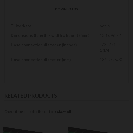
DOWNLOADS
Mer
Tillverkare
Vetus
information
Dimensions (length x width x height) (mm)
133 x 96 x 68
Hose connection diameter (inches)
1/2 - 3/4 - 1 -
1 1/4
Hose connection diameter (mm)
13/19/25/32
RELATED PRODUCTS
Check items to add to the cart or
select all