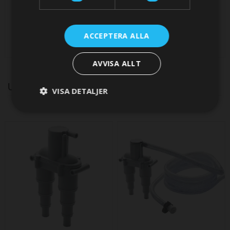
Kylvattenslang, ID Ø25 mm
Mounting bracket set, M5 x
(pris/m)
35, for ASD38V & ASD38H
ACCEPTERA ALLA
407,93 SEK
385,88 SEK
AVVISA ALLT
UPSELL PRODUCTS
VISA DETALJER