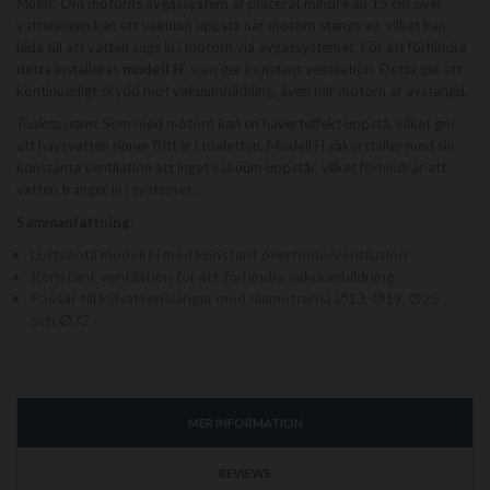
Motor:
Om motorns avgassystem är placerat mindre än 15 cm över
vattenlinjen kan ett vakuum uppstå när motorn stängs av, vilket kan
leda till att vatten sugs in i motorn via avgassystemet. För att förhindra
detta installeras
modell H
, som ger konstant ventilation. Detta ger ett
kontinuerligt skydd mot vakuumbildning, även när motorn är avstängd.
Toalettsystem:
Som med motorn kan en häverteffekt uppstå, vilket gör
att havsvatten rinner fritt in i toaletten. Modell H säkerställer med sin
konstanta ventilation att inget vakuum uppstår, vilket förhindrar att
vatten tränger in i systemet.
Sammanfattning:
Luftventil modell H med konstant överflöde/ventilation
Konstant ventilation för att förhindra vakuumbildning
Passar till kylvattenslangar med diametrarna Ø13, Ø19, Ø25
och Ø32
MER INFORMATION
REVIEWS