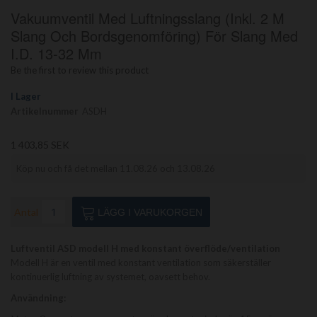
Hoppa
Vakuumventil Med Luftningsslang (inkl. 2 M
till
början
Slang Och Bordsgenomföring) För Slang Med
av
I.D. 13-32 Mm
bildgalleriet
Be the first to review this product
I Lager
Artikelnummer
ASDH
1 403,85 SEK
Köp nu och få det mellan 11.08.26 och 13.08.26
Antal
LÄGG I VARUKORGEN
Luftventil ASD modell H med konstant överflöde/ventilation
Modell H är en ventil med konstant ventilation som säkerställer
kontinuerlig luftning av systemet, oavsett behov.
Användning: