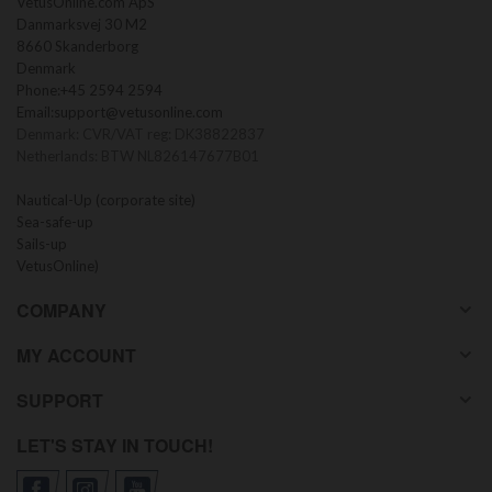
VetusOnline.com ApS
Danmarksvej 30 M2
8660 Skanderborg
Denmark
Phone:
+45 2594 2594
Email:
support@vetusonline.com
Denmark: CVR/VAT reg: DK38822837
Netherlands: BTW NL826147677B01
Nautical-Up (corporate site)
Sea-safe-up
Sails-up
VetusOnline)
COMPANY
MY ACCOUNT
SUPPORT
LET'S STAY IN TOUCH!