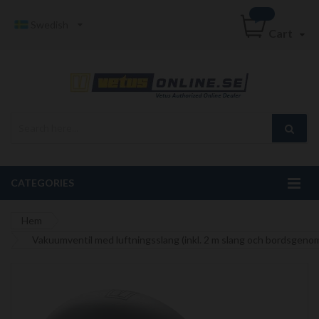
Swedish
Cart
CATEGORIES
Hem
Vakuumventil med luftningsslang (inkl. 2 m slang och bordsgenom
Hoppa
till
slutet
av