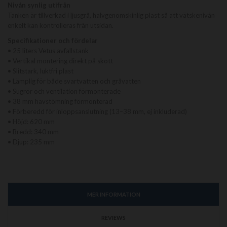
Nivån synlig utifrån
Tanken är tillverkad i ljusgrå, halvgenomskinlig plast så att vätskenivån
enkelt kan kontrolleras från utsidan.
Specifikationer och fördelar
• 25 liters Vetus avfallstank
• Vertikal montering direkt på skott
• Slitstark, luktfri plast
• Lämplig för både svartvatten och gråvatten
• Sugrör och ventilation förmonterade
• 38 mm havstömning förmonterad
• Förberedd för inloppsanslutning (13–38 mm, ej inkluderad)
• Höjd: 620 mm
• Bredd: 340 mm
• Djup: 235 mm
MER INFORMATION
REVIEWS