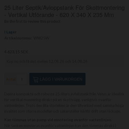
Hoppa
25 Liter Septik/avloppstank För Skottmontering
till
början
- Vertikal Utförande - 620 X 340 X 235 Mm
av
Be the first to review this product
bildgalleriet
I Lager
Artikelnummer
WW25W
4 623,15 SEK
Köp nu och få det mellan 12.08.26 och 14.08.26
Antal
LÄGG I VARUKORGEN
Denna kompakta och robusta 25-liters avfallstank från Vetus är idealisk
för vertikal montering direkt på en skottvägg, vanligtvis ovanför
vattenlinjen. Trots den lilla storleken är den tillverkad med samma höga
kvalitet som större modeller och säkerställer luktfri drift utan läckage.
Kan tömmas utan pump vid montering ovanför vattenlinjen
När tanken monteras ovanför vattenlinjen kan den tömmas direkt i