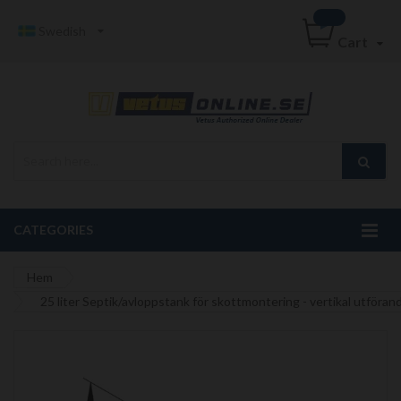
Swedish
Cart
CATEGORIES
Hem
25 liter Septik/avloppstank för skottmontering - vertikal utföra
Hoppa
till
slutet
av