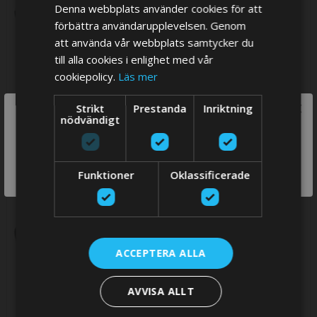
Denna webbplats använder cookies för att
förbättra användarupplevelsen. Genom
att använda vår webbplats samtycker du
till alla cookies i enlighet med vår
cookiepolicy.
Läs mer
×
Strikt
Prestanda
Inriktning
We think you are in USA, do you want to
nödvändigt
Vetus Slangkoppling för
Vetus Slangkoppling för
switch store?
Fasta Tankar, 13 mm, 90
Fasta Tankar, 16 mm, 90
Grader
Grader
319,73 SEK
319,73 SEK
SWITCH
Funktioner
Oklassificerade
STORE
ACCEPTERA ALLA
AVVISA ALLT