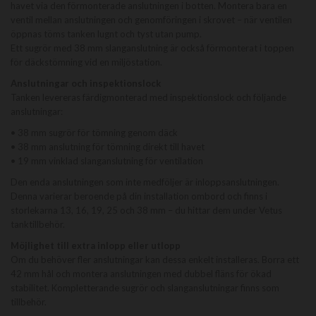
havet via den förmonterade anslutningen i botten. Montera bara en
ventil mellan anslutningen och genomföringen i skrovet – när ventilen
öppnas töms tanken lugnt och tyst utan pump.
Ett sugrör med 38 mm slanganslutning är också förmonterat i toppen
för däckstömning vid en miljöstation.
Anslutningar och inspektionslock
Tanken levereras färdigmonterad med inspektionslock och följande
anslutningar:
• 38 mm sugrör för tömning genom däck
• 38 mm anslutning för tömning direkt till havet
• 19 mm vinklad slanganslutning för ventilation
Den enda anslutningen som inte medföljer är inloppsanslutningen.
Denna varierar beroende på din installation ombord och finns i
storlekarna 13, 16, 19, 25 och 38 mm – du hittar dem under Vetus
tanktillbehör.
Möjlighet till extra inlopp eller utlopp
Om du behöver fler anslutningar kan dessa enkelt installeras. Borra ett
42 mm hål och montera anslutningen med dubbel fläns för ökad
stabilitet. Kompletterande sugrör och slanganslutningar finns som
tillbehör.