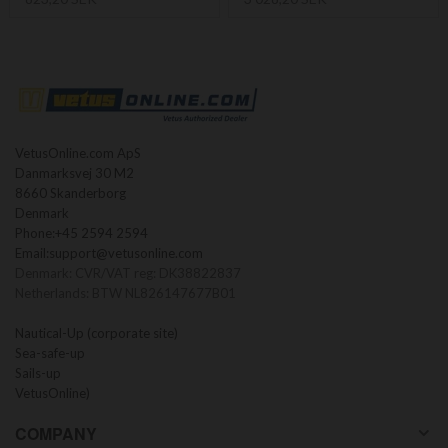
VetusOnline.com ApS
Danmarksvej 30 M2
8660 Skanderborg
Denmark
Phone:
+45 2594 2594
Email:
support@vetusonline.com
Denmark: CVR/VAT reg: DK38822837
Netherlands: BTW NL826147677B01
Nautical-Up (corporate site)
Sea-safe-up
Sails-up
VetusOnline)
COMPANY