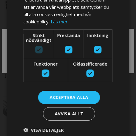
att använda vår webbplats samtycker du
till alla cookies i enlighet med vår
cookiepolicy.
Läs mer
Slangklämma i rostfritt stål,
Slangklämma, typ "Heavy
×
Strikt
Prestanda
Inriktning
AISI 316, typ "Heavy duty"
duty" 34 - 37 mm, AISI 430
We think you are in USA, do you want to
nödvändigt
34 - 37 mm
36,75 SEK
switch store?
80,85 SEK
SWITCH
Funktioner
Oklassificerade
STORE
UPSELL PRODUCTS
ACCEPTERA ALLA
AVVISA ALLT
VISA DETALJER