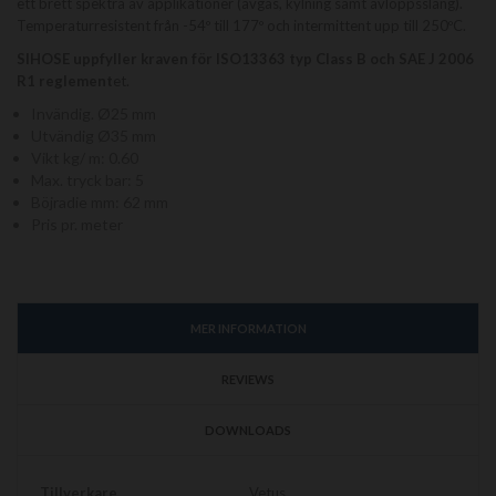
ett brett spektra av applikationer (avgas, kylning samt avloppsslang).
Temperaturresistent från -54º till 177º och intermittent upp till 250ºC.
SIHOSE uppfyller kraven för ISO13363 typ Class B och SAE J 2006
R1 reglement
et.
Invändig. Ø25 mm
Utvändig Ø35 mm
Vikt kg/ m: 0.60
Max. tryck bar: 5
Böjradie mm: 62 mm
Pris pr. meter
MER INFORMATION
REVIEWS
DOWNLOADS
Mer
Tillverkare
Vetus