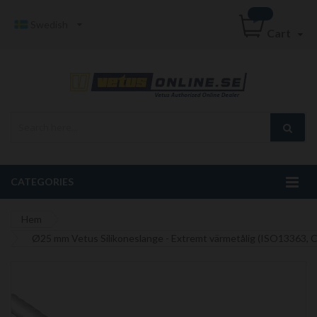
Swedish
Cart
CATEGORIES
Hem
Ø25 mm Vetus Silikoneslange - Extremt värmetålig (ISO13363, C
Hoppa
till
slutet
av