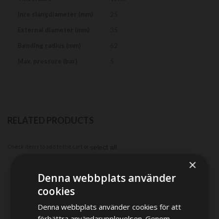
information
Inre slangdiameter (mm)
25
External diameter (mm)
35
Bending radius (mm)
62
Max. pressure (bar)
5
RELATED PRODUCTS
Check items to add to the cart or
select all
×
Denna webbplats använder
cookies
Denna webbplats använder cookies för att
förbättra användarupplevelsen. Genom