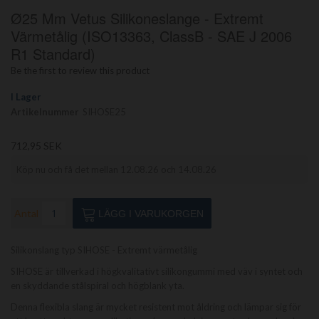
Hoppa
Ø25 Mm Vetus Silikoneslange - Extremt
till
början
Värmetålig (ISO13363, ClassB - SAE J 2006
av
R1 Standard)
bildgalleriet
Be the first to review this product
I Lager
Artikelnummer
SIHOSE25
712,95 SEK
Köp nu och få det mellan 12.08.26 och 14.08.26
Antal
LÄGG I VARUKORGEN
Silikonslang typ SIHOSE - Extremt värmetålig
SIHOSE är tillverkad i högkvalitativt silikongummi med väv i syntet och
en skyddande stålspiral och högblank yta.
Denna flexibla slang är mycket resistent mot åldring och lämpar sig för