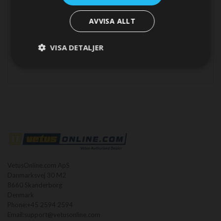
Tillverkare
Vetus
information
Type flex coupling
Flex coupling installation parts
AVVISA ALLT
VISA DETALJER
VetusOnline.com ApS
Danmarksvej 30 M2
8660 Skanderborg
Denmark
Phone:
+45 2594 2594
Email:
support@vetusonline.com