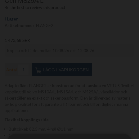
Och MS25A/L
av
Be the first to review this product
bildgalleriet
I Lager
Artikelnummer
FLANGE2
1 473,68 SEK
Köp nu och få det mellan 10.08.26 och 12.08.26
Antal
LÄGG I VARUKORGEN
Adapterfläns FLANGE2 är konstruerad för att ansluta en VETUS flexibel
koppling till Volvo MS10A/L, MS15A/L och MS25A/L växellådor och
säkerställer en exakt och säker passform. Den är tillverkad av material
av hög kvalitet för att garantera hållbarhet och tillförlitlighet i marina
applikationer.
Flexibel kopplingssida
Bultcirkel: 82,5 mm, 4 hål Ø11 mm
Centreringsflänshöjd: 3,8 mm