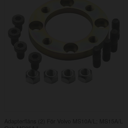
bildgalleriet
Hoppa
Adapterfläns (2) För Volvo MS10A/L; MS15A/L
till
början