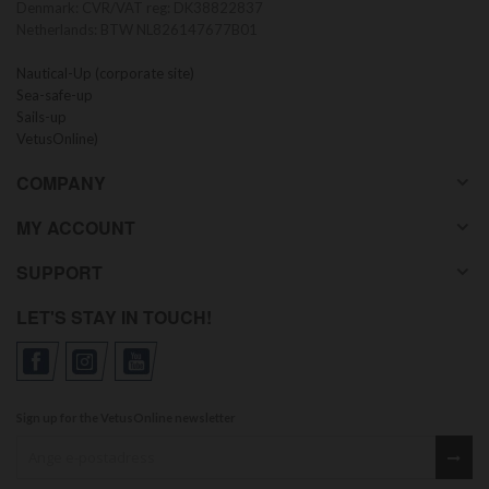
Denmark: CVR/VAT reg: DK38822837
Netherlands: BTW NL826147677B01
Nautical-Up (corporate site)
Sea-safe-up
Sails-up
VetusOnline)
COMPANY
MY ACCOUNT
SUPPORT
LET'S STAY IN TOUCH!
Sign up for the VetusOnline newsletter
Sign up for our newsletter