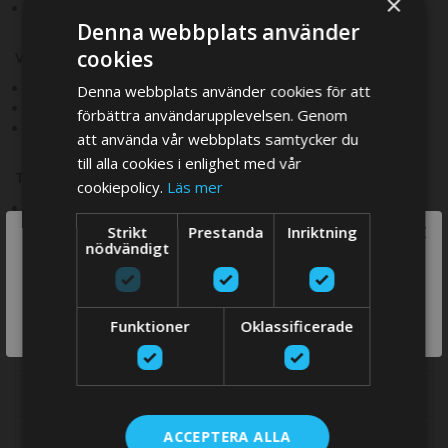
×
Centreringsring: F63,5
Denna webbplats använder
cookies
Växellådssida
Bultcirkel: 80 mm, 4 hål M10
Denna webbplats använder cookies för att
Flänstjocklek: 10 mm
förbättra användarupplevelsen. Genom
Centreringsring: F60
att använda vår webbplats samtycker du
till alla cookies i enlighet med vår
Totala mått
cookiepolicy.
Läs mer
Diameter x Längd: Ø102 x 10 mm
×
Strikt
Prestanda
Inriktning
We think you are in USA, do you want to
nödvändigt
switch store?
MER INFORMATION
SWITCH
Funktioner
Oklassificerade
REVIEWS
STORE
DOWNLOADS
ACCEPTERA ALLA
Mer