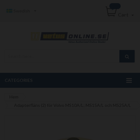
Swedish
Cart
CATEGORIES
Hem
Adapterfläns (2) för Volvo MS10A/L; MS15A/L och MS25A/L
Hoppa
till
slutet
av