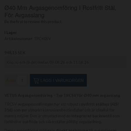
Hoppa
Ø40 Mm Avgasgenomföring I Rostfritt Stål,
till
början
För Avgasslang
av
Be the first to review this product
bildgalleriet
I Lager
Artikelnummer
TRC40SV
948,15 SEK
Köp nu och få det mellan 09.08.26 och 11.08.26
Antal
LÄGG I VARUKORGEN
VETUS Avgasgenomföring - Typ TRCSV för Ø40 mm avgasslang
TRCSV-avgasgenomföringen har ett robust
rostfritt stålhus (AISI
316)
som ger utmärkt korrosionsbeständighet och är idealisk för
marina miljöer. Den är utrustad med en
integrerad backventil
som
förhindrar bakflöde och säkerställer pålitlig avgasledning.
Denna genomföring möjliggör
direkt anslutning
till avgasslangen,