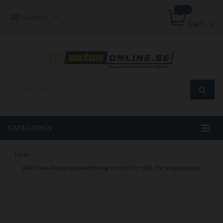
Swedish
Cart
CATEGORIES
Hem
Ø40 mm Avgasgenomföring i rostfritt stål, för avgasslang
Hoppa
till
slutet
av