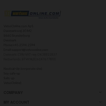
VetusOnline.com ApS
Danmarksvej 30 M2
8660 Skanderborg
Denmark
Phone:
+45 2594 2594
Email:
support@vetusonline.com
Denmark: CVR/VAT reg: DK38822837
Netherlands: BTW NL826147677B01
Nautical-Up (corporate site)
Sea-safe-up
Sails-up
VetusOnline)
COMPANY
MY ACCOUNT