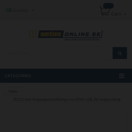
Swedish
Cart
CATEGORIES
Hem
Ø125 mm Avgasgenomföring i rostfritt stål, för avgasslang
Hoppa
till
slutet
av