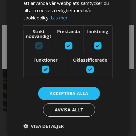
att använda vår webbplats samtycker du
till alla cookies i enlighet med vår
cookiepolicy.
Läs mer
×
Strikt
Prestanda
Inriktning
RELATED PRODUCTS
We think you are in USA, do you want to
nödvändigt
switch store?
Check items to add to the cart or
select all
SWITCH
Funktioner
Oklassificerade
STORE
ACCEPTERA ALLA
AVVISA ALLT
Ø127 mm Avgasslang i
Slangklämma, typ "Heavy
VISA DETALJER
gummi, super flexibel, -
duty" 130 - 140 mm, AISI
Lloyds reg. SAE J2006 R2
430