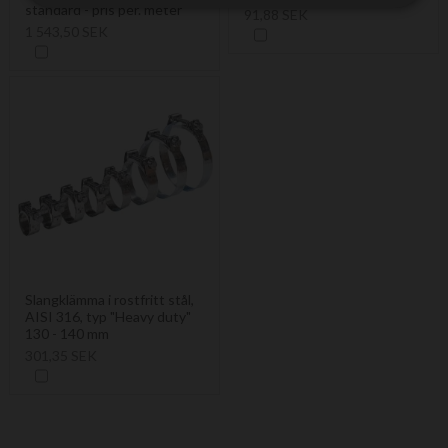
standard - pris per. meter
91,88 SEK
1 543,50 SEK
Slangklämma i rostfritt stål,
AISI 316, typ "Heavy duty"
130 - 140 mm
301,35 SEK