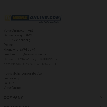
VetusOnline.com ApS
Danmarksvej 30 M2
8660 Skanderborg
Denmark
Phone:
+45 2594 2594
Email:
support@vetusonline.com
Denmark: CVR/VAT reg: DK38822837
Netherlands: BTW NL826147677B01
Nautical-Up (corporate site)
Sea-safe-up
Sails-up
VetusOnline)
COMPANY