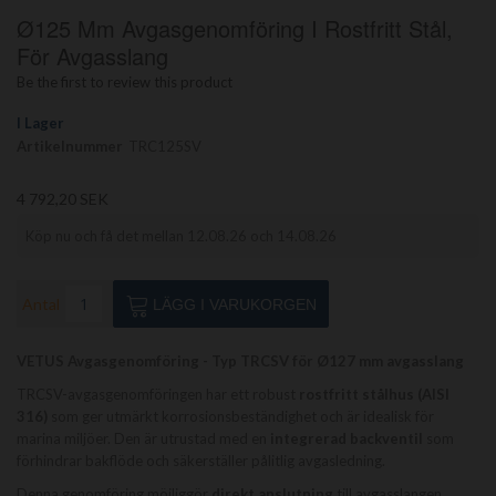
Hoppa
Ø125 Mm Avgasgenomföring I Rostfritt Stål,
till
början
För Avgasslang
av
Be the first to review this product
bildgalleriet
I Lager
Artikelnummer
TRC125SV
4 792,20 SEK
Köp nu och få det mellan 12.08.26 och 14.08.26
Antal
LÄGG I VARUKORGEN
VETUS Avgasgenomföring - Typ TRCSV för Ø127 mm avgasslang
TRCSV-avgasgenomföringen har ett robust
rostfritt stålhus (AISI
316)
som ger utmärkt korrosionsbeständighet och är idealisk för
marina miljöer. Den är utrustad med en
integrerad backventil
som
förhindrar bakflöde och säkerställer pålitlig avgasledning.
Denna genomföring möjliggör
direkt anslutning
till avgasslangen,