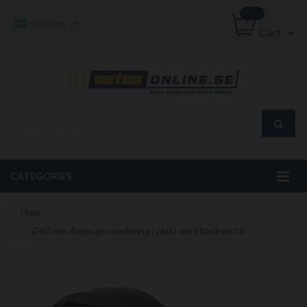
Swedish
Cart
CATEGORIES
Hem
Ø40 mm Avgasgenomföring i plast med backventil
Hoppa
till
slutet
av