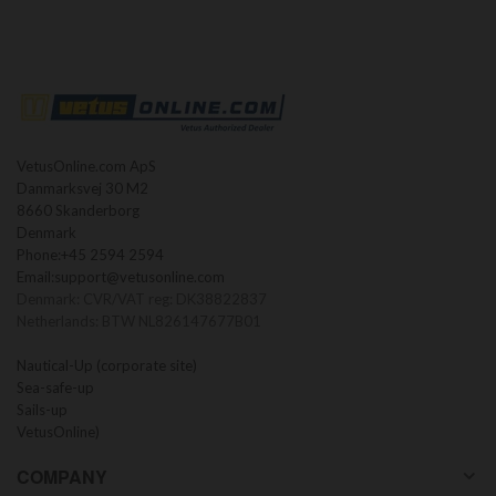
VetusOnline.com ApS
Danmarksvej 30 M2
8660 Skanderborg
Denmark
Phone:
+45 2594 2594
Email:
support@vetusonline.com
Denmark: CVR/VAT reg: DK38822837
Netherlands: BTW NL826147677B01
Nautical-Up (corporate site)
Sea-safe-up
Sails-up
VetusOnline)
COMPANY