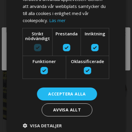
att använda vår webbplats samtycker du
For exhaust hose (mm)
40
till alla cookies i enlighet med vår
cookiepolicy.
Läs mer
×
Strikt
Prestanda
Inriktning
We think you are in USA, do you want to
nödvändigt
RELATED PRODUCTS
switch store?
SWITCH
Check items to add to the cart or
select all
Funktioner
Oklassificerade
STORE
ACCEPTERA ALLA
AVVISA ALLT
VISA DETALJER
Ø40 mm Avgasslang i
Slangklämma i rostfritt stål,