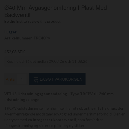
Hoppa
Ø40 Mm Avgasgenomföring I Plast Med
till
början
Backventil
av
Be the first to review this product
bildgalleriet
I Lager
Artikelnummer
TRC40PV
452,03 SEK
Köp nu och få det mellan 09.08.26 och 11.08.26
Antal
LÄGG I VARUKORGEN
VETUS Udstødningsgennemføring - Type TRCPV til Ø40 mm
udstødningsslange
TRCPV-udstødningsgennemføringen har et
robust, syntetisk hus
, der
giver fremragende modstandsdygtighed under maritime forhold. Den er
udstyret med en
integreret kontraventil
, som forhindrer
tilbagestrømning og sikrer en pålidelig og sikker