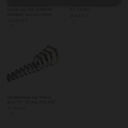
gummi, super flexibel, -
AISI 316, typ "Heavy duty"
Lloyds reg. SAE J2006 R2
47 - 51 mm
standard - pris per. meter
88,20 SEK
562,28 SEK
Slangklämma, typ "Heavy
duty" 47 - 51 mm, AISI 430
47,78 SEK