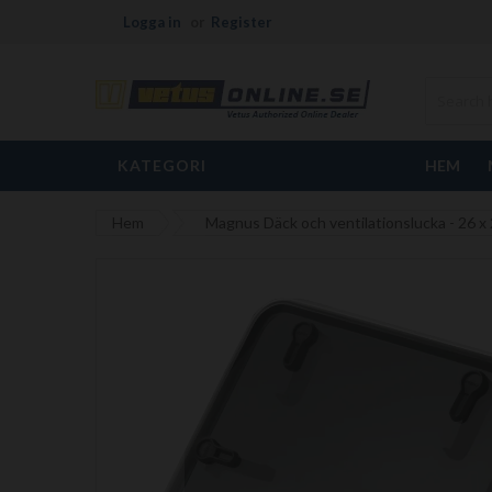
Logga in
Register
KATEGORI
HEM
Hem
Magnus Däck och ventilationslucka - 26 x
Hoppa
till
slutet
av
bildgalleriet