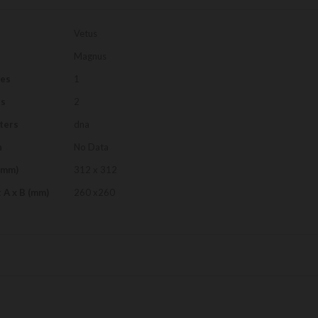
Vetus
Magnus
les
1
es
2
ters
dna
n
No Data
(mm)
312 x 312
 A x B (mm)
260 x260