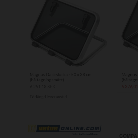
Magnus Däckslucka - 50 x 38 cm
Magnus D
(håltagningsmått)
(håltagn
6 251,18 SEK
5 376,0
Förlängd leveranstid
COMPA