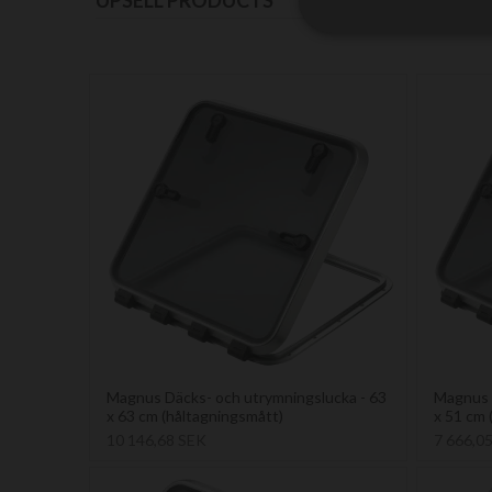
UPSELL PRODUCTS
Magnus Däcks- och utrymningslucka - 63
Magnus 
x 63 cm (håltagningsmått)
x 51 cm 
10 146,68 SEK
7 666,0