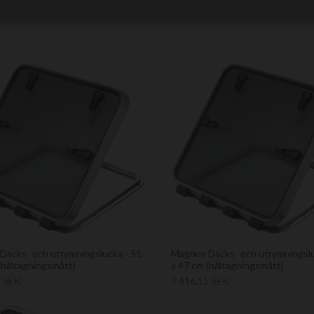
Däcks- och utrymningslucka - 51
Magnus Däcks- och utrymningslu
(håltagningsmått)
x 47 cm (håltagningsmått)
5 SEK
7 416,15 SEK