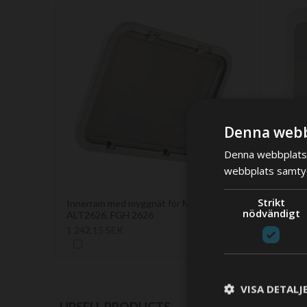
Denna webb
Denna webbplats 
webbplats samtyck
Strikt
Innerram med myggnät för MAG2626,
Screen a
nödvändigt
ALT2626, FGH 2626
Magnus/
white
1 242,15 SEK
2 443,8
VISA DETALJ