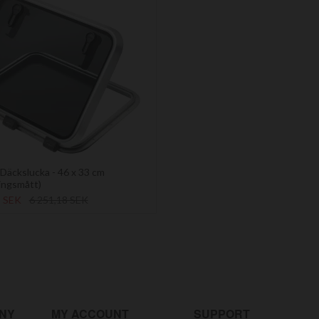
äckslucka - 46 x 33 cm
ingsmått)
1 SEK
6 251,18 SEK
NY
MY ACCOUNT
SUPPORT