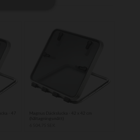
cka - 47
Magnus Däckslucka - 42 x 42 cm
(håltagningsmått)
6 504,75 SEK