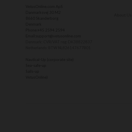
VetusOnline.com ApS
Danmarksvej 30 M2
About Us
8660 Skanderborg
Denmark
Phone:
+45 2594 2594
Email:
support@vetusonline.com
Denmark: CVR/VAT reg: DK38822837
Netherlands: BTW NL826147677B01
Nautical-Up (corporate site)
Sea-safe-up
Sails-up
VetusOnline)