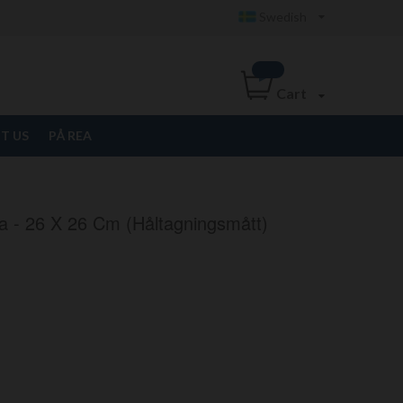
Swedish
Cart
T US
PÅ REA
a - 26 X 26 Cm (håltagningsmått)