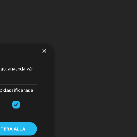
×
att använda vår
×
Oklassificerade
RE
PTERA ALLA