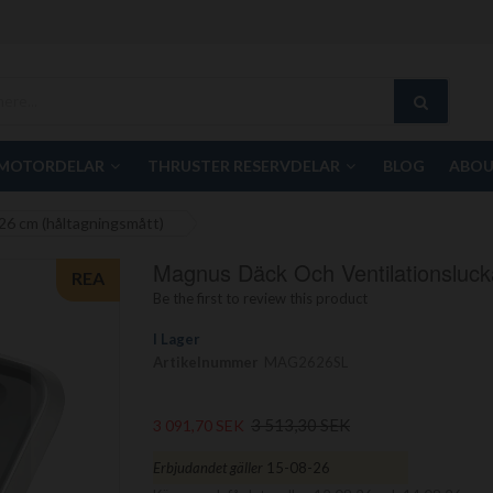
MOTORDELAR
THRUSTER RESERVDELAR
BLOG
ABOU
 26 cm (håltagningsmått)
Magnus Däck Och Ventilationsluck
REA
Be the first to review this product
I Lager
Artikelnummer
MAG2626SL
3 513,30 SEK
3 091,70 SEK
Erbjudandet gäller
15-08-26