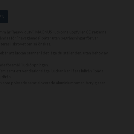
EN
mm är ”heavy duty”. MAGNUS-luckorna uppfyller CE-reglerna
vändas för ”havsgående” båtar utan begränsningar för var
teras i skrovet om så önskas.
ebär att luckan stannar i det läge du ställer den, utan behov av
de föremål i lucköppningen.
 samt ett ventilationsläge. Luckan kan låsas inifrån i båda
tifrån.
 som polerade samt eloxerade aluminiumramar. Acrylglaset