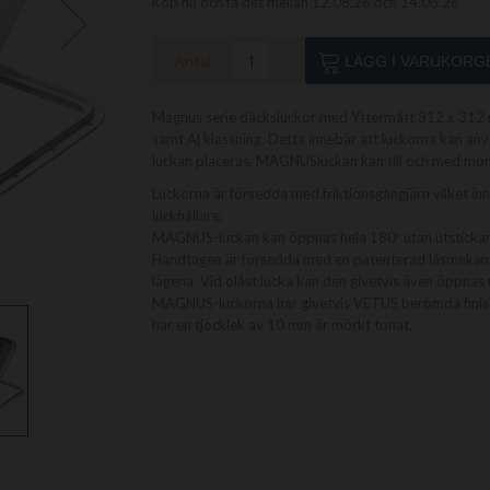
Köp nu och få det mellan 12.08.26 och 14.08.26
Antal
LÄGG I VARUKORG
Magnus serie däcksluckor med Yttermått 312 x 312 
samt Al klassning. Detta innebär att luckorna kan an
luckan placeras, MAGNUSluckan kan till och med mon
Luckorna är försedda med friktionsgångjärn vilket inn
luckhållare.
MAGNUS-luckan kan öppnas hela 180º utan utstickan
Handtagen är försedda med en patenterad låsmekanism
lägena. Vid olåst lucka kan den givetvis även öppnas u
MAGNUS-luckorna har givetvis VETUS berömda finish
har en tjocklek av 10 mm är mörkt tonat.