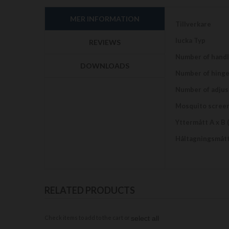
början
av
MER INFORMATION
bildgalleriet
Mer
Tillverkare
information
lucka Typ
REVIEWS
Number of hand
DOWNLOADS
Number of hing
Number of adjus
Mosquito scree
Yttermått A x B 
Håltagningsmått
RELATED PRODUCTS
Check items to add to the cart or
select all