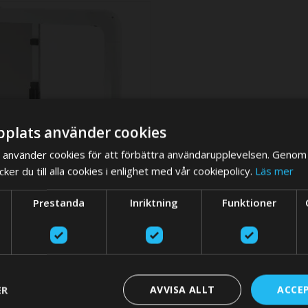
plats använder cookies
använder cookies för att förbättra användarupplevelsen. Genom 
er du till alla cookies i enlighet med vår cookiepolicy.
Läs mer
We think you are in USA, do you want to switch store?
Prestanda
Inriktning
Funktioner
nd blind System for Altus/
 FGH 2626 - frame painted
SWITCH STO
8 SEK
ER
AVVISA ALLT
ACCE